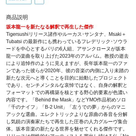
商品説明
坂本龍一を新たなる解釈で再生した傑作
Tigersushiリリース諸作やルーカス･サンタナ、Msaki＋
Tubatsi の最新作にも携わっているフレデリック･ソウラ
ードを中心とするパリの6人組、アサンクローヌが坂本
龍一の楽曲を取り上げた2023年のアルバム。教授の逝去
により追悼作のように見えますが、長年坂本龍一のファ
ンであった彼らが2020年、彼の音楽の内側に入り未踏の
新たな次元へと導くことを目的に始動したプロジェクト
であり、センチメンタルな哀悼ではなく、自身の解釈と
フォーマットでの再構築を核とする野心的要素が色濃い
内容です。「Behind the Mask」などYMO作品初めソロ
「千のナイフ」「B-2 Unit」「左うでの夢」からのマニ
アックな選曲。エレクトリックよりな原曲の各音を分解
し気鋭の演奏家たちで再生した圧巻の人力グルーヴ集合
体。坂本音楽の新たなる世界を魅せてくれる傑作です。