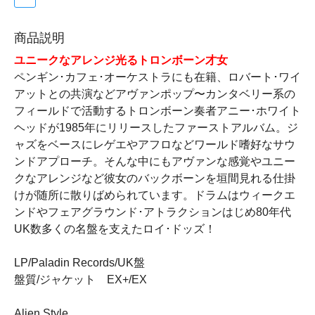
商品説明
ユニークなアレンジ光るトロンボーン才女
ペンギン･カフェ･オーケストラにも在籍、ロバート･ワイ
アットとの共演などアヴァンポップ〜カンタベリー系の
フィールドで活動するトロンボーン奏者アニー･ホワイト
ヘッドが1985年にリリースしたファーストアルバム。ジ
ャズをベースにレゲエやアフロなどワールド嗜好なサウ
ンドアプローチ。そんな中にもアヴァンな感覚やユニー
クなアレンジなど彼女のバックボーンを垣間見れる仕掛
けが随所に散りばめられています。ドラムはウィークエ
ンドやフェアグラウンド･アトラクションはじめ80年代
UK数多くの名盤を支えたロイ･ドッズ！
LP/Paladin Records/UK盤
盤質/ジャケット EX+/EX
Alien Style