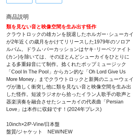
商品説明
類を見ない音と映像空間を生み出す怪作
クラウトロックの雄カンを脱退したホルガー･シューカイ
が2年近くの歳月をかけてリリースした1979年のソロア
ルバム。ドラム･パーカッションはヤキ･リーベツァイト
(カン)を除いては、そのほとんどシューカイをひとりに
よる多重録音にて制作。捻くれたポップミュージック
「Cool In The Pool」からカン的な「Oh Lord Give Us
More Money」までクラウトロックと新興のニューウェイ
ヴが激しく衝突し他に類を見ない音と映像空間を生み出
した怪作。短波ラジオから拾ったイラン人歌手の歌声と
器楽演奏を融合させたシューカイの代表曲「Persian
Love」は本作に収録です！(2024年プレス)
10inch×2/P-Vine/日本盤
盤質/ジャケット NEW/NEW