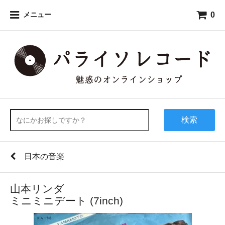
0
メニュー
検索
日本の音楽
山本リンダ
ミニミニデート (7inch)