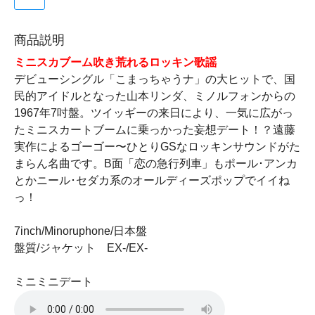
商品説明
ミニスカブーム吹き荒れるロッキン歌謡
デビューシングル「こまっちゃうナ」の大ヒットで、国
民的アイドルとなった山本リンダ、ミノルフォンからの
1967年7吋盤。ツイッギーの来日により、一気に広がっ
たミニスカートブームに乗っかった妄想デート！？遠藤
実作によるゴーゴー〜ひとりGSなロッキンサウンドがた
まらん名曲です。B面「恋の急行列車」もポール･アンカ
とかニール･セダカ系のオールディーズポップでイイね
っ！
7inch/Minoruphone/日本盤
盤質/ジャケット EX-/EX-
ミニミニデート