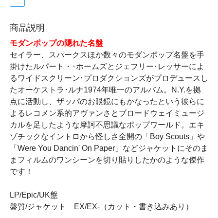
商品説明
モダンポップの隠れた名盤
セイラー、スパークスほか数々のモダンポップ名盤を手
掛けたルパート・･ホームズとジェフリー･レッサーによ
るワイドスクリーン･プロダクションズがプロデュースし
たオーケストラ･ルナ1974年唯一のアルバム。N.Y.を拠
点に活動し、ザッパのお眼鏡にもかなったという彼らに
よるレコメン系的アヴァンさとブロードウェイミュージ
カルを足したような摩訶不思議なポップワールド。エキ
ゾチックなイントロから怪しさ全開の「Boy Scouts」や
「Were You Dancin' On Paper」などジャケットにそのま
まフィルムのワンシーンを切り貼りしたかのような傑作
です！
LP/Epic/UK盤
盤質/ジャケット EX/EX-（カット・書き込みあり）