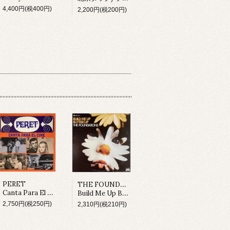
4,400円(税400円)
2,200円(税200円)
THE FOUNDATIONS
PERET
Canta Para El Cine (LP)
Build Me Up Buttercup (LP)
2,750円(税250円)
2,310円(税210円)