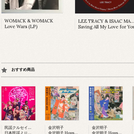
WOMACK & WOMACK
LEE TRACY & ISAAC MANNING
Love Wars (LP)
Saving All My Love for Yo
おすすめ商品
民謡クルセイダーズ
金沢明子
金沢明子
日本民謡より愛をこめて (LP)
金沢明子 House Mix I (LP)
金沢明子 House Mix II (LP)