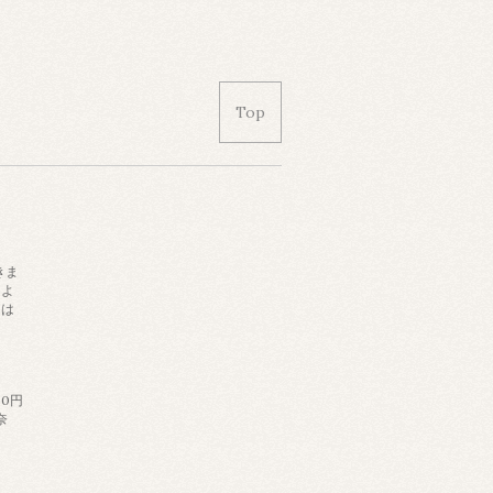
Top
きま
によ
日は
。
60円
奈