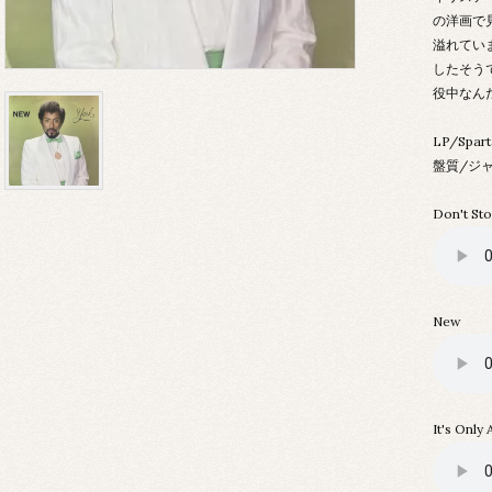
の洋画で
溢れてい
したそう
役中なん
LP/Spar
盤質/ジャ
Don't St
New
It's Only