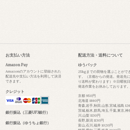
お支払い方法
配送方法・送料について
Amazon Pay
ゆうパック
Amazonのアカウントに登録された
25kgまでの荷物を運ぶことがで
配送先や支払い方法を利用して決済
す。（京都からの発送。発送先
できます。
り送料が変わります）※日曜祝
発送作業をお休みしております
クレジット
京都 950円
北海道 1860円
青森,岩手,秋田,山形,宮城,福島 12
茨城,栃木,群馬,埼玉,千葉,東京,神
銀行振込（三菱UFJ銀行）
川,山梨 1130円
長野,新潟 1130円
銀行振込（ゆうちょ銀行）
富山,石川,福井 1020円