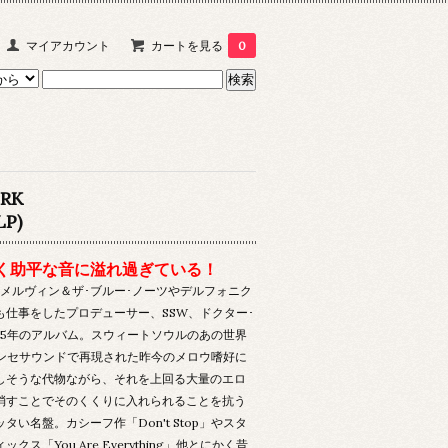
マイアカウント
カートを見る
0
ORK
LP)
く助平な音に溢れ過ぎている！
･メルヴィン＆ザ･ブルー･ノーツやデルフォニク
も仕事をしたプロデューサー、SSW、ドクター･
985年のアルバム。スウィートソウルのあの世界
Sシンセサウンドで再現された昨今のメロウ嗜好に
しそうな代物ながら、それを上回る大量のエロ
消すことでそのくくりに入れられることを抗う
タい名盤。カシーフ作「Don't Stop」やスタ
クス「You Are Everything」他とにかく昔