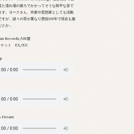
見た濡れ場の後ろでかかってそうな助平な音で
ます。ヨークさん、作家や思想家としても活動
ですが、諸々の罪が重なり懲役135年で現在も服
だとか…
tan Records/UK盤
ケット EX/EX
op
 A Dream