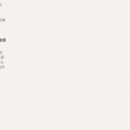
円
,宮崎
補償
ま
を超
にな
送作