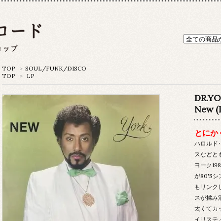
TOP
>
SOUL/FUNK/DISCO
TOP
>
LP
DR.Y
New (
とにか
ハロルド
スなどと
ヨーク1
が80'
もリンク
スが揉み
太くてカッ
イリスティッ