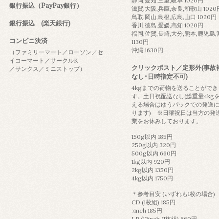
静岡,愛知,三重,岐阜 1020円
銀行振込（PayPay銀行）
滋賀,大阪,兵庫,奈良,和歌山 1020
鳥取,岡山,島根,広島,山口 1020円
銀行振込 (楽天銀行)
香川,徳島,愛媛,高知 1020円
福岡,佐賀,長崎,大分,熊本,鹿児島
コンビニ決済
1130円
沖縄 1630円
（ファミリーマート／ローソン／セ
イコーマート／サークルK
クリックポスト／定形外(事故
／サンクス／ミニストップ）
なし･日時指定不可)
4kgまでの荷物を送ることができ
す。土日祝配送なし(総重量4kg
える場合はゆうパックでの発送
ります) ※日曜祝日は当方の発
業をお休みしております。
150g以内 185円
250g以内 320円
500g以内 660円
1kg以内 920円
2kg以内 1350円
4kg以内 1750円
＊参考目安 (いずれも1枚の場合)
CD (1枚組) 185円
7inch 185円
LP/12inch (1枚組) 660円