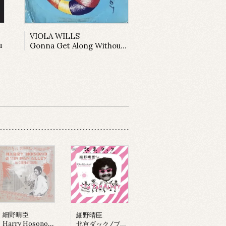
VIOLA WILLS
u
Gonna Get Along Without You Now (12inch)
細野晴臣
細野晴臣
Harry Hosono & Tin Pan Alley In China Town (LP)
北京ダック/ブラックピーナッツ