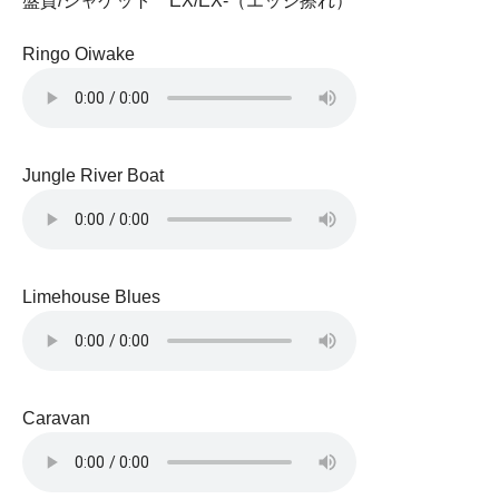
盤質/ジャケット EX/EX-（エッジ擦れ）
Ringo Oiwake
Jungle River Boat
Limehouse Blues
Caravan