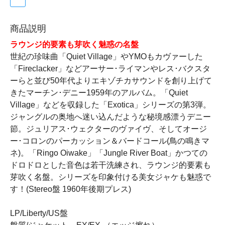
商品説明
ラウンジ的要素も芽吹く魅惑の名盤
世紀の珍味曲「Quiet Village」やYMOもカヴァーした
「Fireclacker」などアーサー･ライマンやレス･バクスタ
ーらと並び50年代よりエキゾチカサウンドを創り上げて
きたマーチン･デニー1959年のアルバム。「Quiet
Village」などを収録した「Exotica」シリーズの第3弾。
ジャングルの奥地へ迷い込んだような秘境感漂うデニー
節。ジュリアス･ウェクターのヴァイヴ、そしてオージ
ー･コロンのパーカッション＆バードコール(鳥の鳴きマ
ネ)。「Ringo Oiwake」「Jungle River Boat」かつての
ドロドロとした音色は若干洗練され、ラウンジ的要素も
芽吹く名盤。シリーズを印象付ける美女ジャケも魅惑で
す！(Stereo盤 1960年後期プレス)
LP/Liberty/US盤