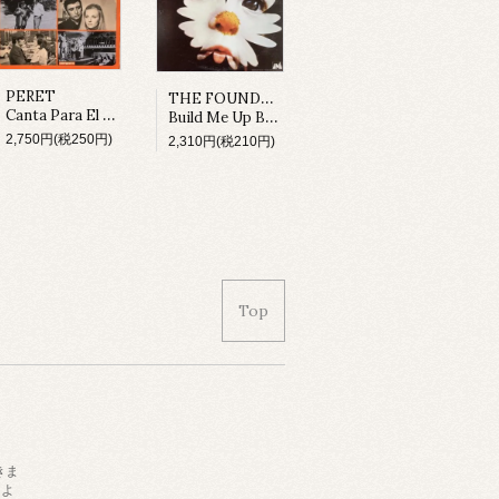
THE FOUNDATIONS
PERET
Canta Para El Cine (LP)
Build Me Up Buttercup (LP)
2,750円(税250円)
2,310円(税210円)
Top
きま
によ