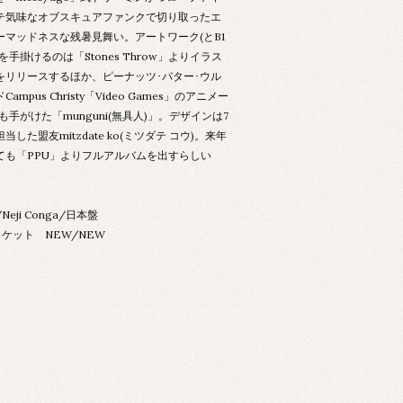
テ気味なオブスキュアファンクで切り取ったエ
ーマッドネスな残暑見舞い。アートワーク(とB1
を手掛けるのは「Stones Throw」よりイラス
をリリースするほか、ピーナッツ･バター･ウル
ampus Christy「Video Games」のアニメー
も手がけた「munguni(無具人)」。デザインは7
当した盟友mitzdate ko(ミツダテ コウ)。来年
ても「PPU」よりフルアルバムを出すらしい
eji Conga/日本盤
ケット NEW/NEW