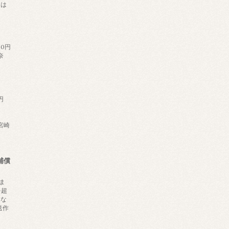
日は
。
60円
奈
円
,宮崎
補償
ま
を超
にな
送作