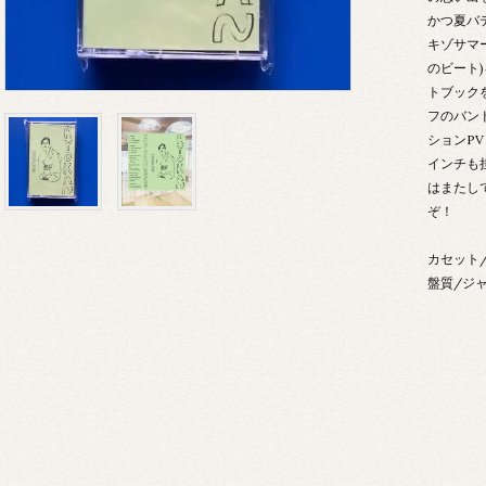
かつ夏バ
キゾサマ
のビート)
トブック
フのバンドC
ションPV
インチも担
はまたし
ぞ！
カセット/N
盤質/ジャ