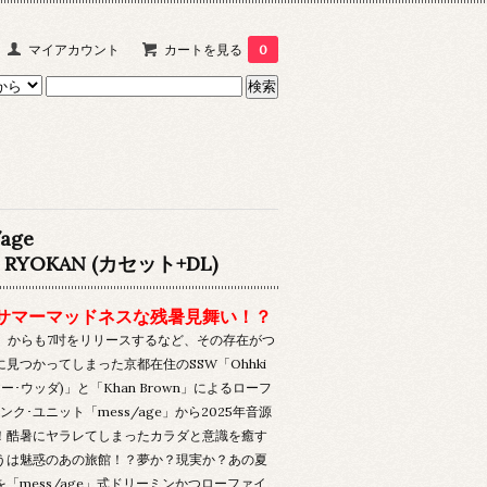
マイアカウント
カートを見る
0
age
 RYOKAN (カセット+DL)
サマーマッドネスな残暑見舞い！？
U」からも7吋をリリースするなど、その存在がつ
見つかってしまった京都在住のSSW「Ohhki
サヤー･ウッダ)」と「Khan Brown」によるローフ
ンク･ユニット「mess/age」から2025年音源
！酷暑にヤラレてしまったカラダと意識を癒す
うは魅惑のあの旅館！？夢か？現実か？あの夏
「mess/age」式ドリーミンかつローファイ