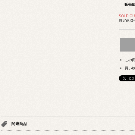
販売
SOLD OU
特定商取引
この
買い
関連商品