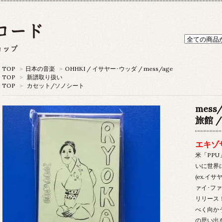
TOP
>
日本の音楽
>
OHHKI / イサヤー･ウッダ / mess/age
TOP
>
新譜取り扱い
TOP
>
カセット/ソノシート
mess/
旅館 /
エキゾ
米「PP
いに世界に
(ex.イ
ァイ･ファ
リリース
べく向か
の思い出を