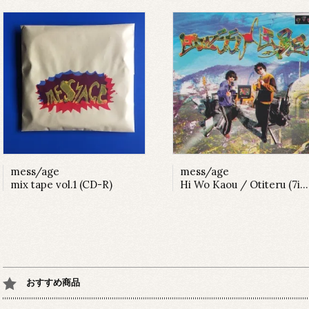
mess/age
mess/age
mix tape vol.1 (CD-R)
Hi Wo Kaou / Otiteru (7inch)
おすすめ商品