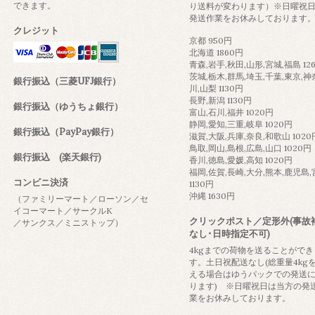
できます。
り送料が変わります）※日曜祝
発送作業をお休みしております
クレジット
京都 950円
北海道 1860円
青森,岩手,秋田,山形,宮城,福島 12
茨城,栃木,群馬,埼玉,千葉,東京,神
銀行振込（三菱UFJ銀行）
川,山梨 1130円
長野,新潟 1130円
銀行振込（ゆうちょ銀行）
富山,石川,福井 1020円
静岡,愛知,三重,岐阜 1020円
銀行振込（PayPay銀行）
滋賀,大阪,兵庫,奈良,和歌山 1020
鳥取,岡山,島根,広島,山口 1020円
銀行振込 (楽天銀行)
香川,徳島,愛媛,高知 1020円
福岡,佐賀,長崎,大分,熊本,鹿児島
コンビニ決済
1130円
沖縄 1630円
（ファミリーマート／ローソン／セ
イコーマート／サークルK
クリックポスト／定形外(事故
／サンクス／ミニストップ）
なし･日時指定不可)
4kgまでの荷物を送ることができ
す。土日祝配送なし(総重量4kg
える場合はゆうパックでの発送
ります) ※日曜祝日は当方の発
業をお休みしております。