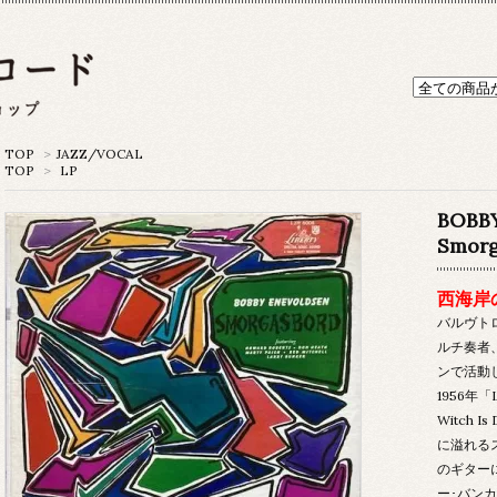
TOP
>
JAZZ/VOCAL
TOP
>
LP
BOBB
Smorg
西海岸
バルヴト
ルチ奏者
ンで活動
1956年「
Witch
に溢れる
のギター
ー･バン