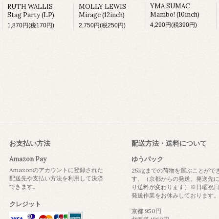
YMA SUMAC
MOLLY LEWIS
RUTH WALLIS
Mambo! (10inch)
Mirage (12inch)
Stag Party (LP)
4,290円(税390円)
2,750円(税250円)
1,870円(税170円)
お支払い方法
配送方法・送料について
Amazon Pay
ゆうパック
Amazonのアカウントに登録された
25kgまでの荷物を運ぶことがで
配送先や支払い方法を利用して決済
す。（京都からの発送。発送先
できます。
り送料が変わります）※日曜祝
発送作業をお休みしております
クレジット
京都 950円