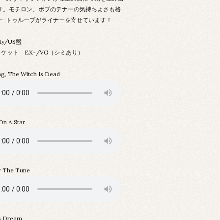
す。モチロン、ボブのテナーの気持ちよさも格
ー･トゥループがライナーを寄せています！
rty/US盤
ケット EX-/VG（シミあり）
g, The Witch Is Dead
On A Star
 The Tune
s Dream