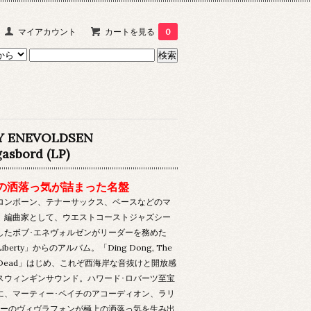
マイアカウント
カートを見る
0
Y ENEVOLDSEN
asbord (LP)
の洒落っ気が詰まった名盤
ロンボーン、テナーサックス、ベースなどのマ
、編曲家として、ウエストコーストジャズシー
したボブ･エネヴォルゼンがリーダーを務めた
Liberty」からのアルバム。「Ding Dong, The
 Is Dead」はじめ、これぞ西海岸な音抜けと開放感
スウィンギンサウンド。ハワード･ロバーツ至宝
に、マーティー･ペイチのアコーディオン、ラリ
カーのヴィヴラフォンが極上の洒落っ気を生み出