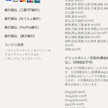
北海道 1860円
青森,岩手,秋田,山形,宮城,福島 12
茨城,栃木,群馬,埼玉,千葉,東京,神
銀行振込（三菱UFJ銀行）
川,山梨 1130円
長野,新潟 1130円
銀行振込（ゆうちょ銀行）
富山,石川,福井 1020円
静岡,愛知,三重,岐阜 1020円
銀行振込（PayPay銀行）
滋賀,大阪,兵庫,奈良,和歌山 1020
鳥取,岡山,島根,広島,山口 1020円
銀行振込 (楽天銀行)
香川,徳島,愛媛,高知 1020円
福岡,佐賀,長崎,大分,熊本,鹿児島
コンビニ決済
1130円
沖縄 1630円
（ファミリーマート／ローソン／セ
イコーマート／サークルK
クリックポスト／定形外(事故
／サンクス／ミニストップ）
なし･日時指定不可)
4kgまでの荷物を送ることができ
す。土日祝配送なし(総重量4kg
える場合はゆうパックでの発送
ります) ※日曜祝日は当方の発
業をお休みしております。
150g以内 185円
250g以内 320円
500g以内 660円
1kg以内 920円