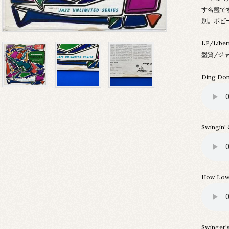
す名盤で
別。ボビ
LP/Libe
盤質/ジャ
Ding Don
Swingin' 
How Low
Swinger'