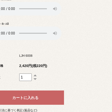
It-All
LJH 6008
2,420円(税220円)
価格
数
法に基づく表記 (返品など)