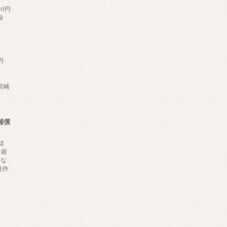
60円
奈
円
,宮崎
補償
ま
を超
にな
送作