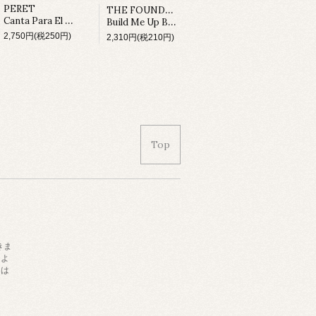
THE FOUNDATIONS
PERET
Canta Para El Cine (LP)
Build Me Up Buttercup (LP)
2,750円(税250円)
2,310円(税210円)
Top
きま
によ
日は
。