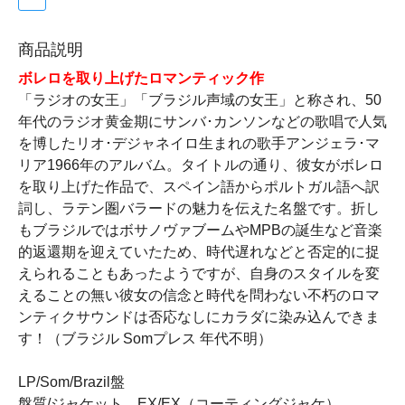
商品説明
ボレロを取り上げたロマンティック作
「ラジオの女王」「ブラジル声域の女王」と称され、50
年代のラジオ黄金期にサンバ･カンソンなどの歌唱で人気
を博したリオ･デジャネイロ生まれの歌手アンジェラ･マ
リア1966年のアルバム。タイトルの通り、彼女がボレロ
を取り上げた作品で、スペイン語からポルトガル語へ訳
詞し、ラテン圏バラードの魅力を伝えた名盤です。折し
もブラジルではボサノヴァブームやMPBの誕生など音楽
的返還期を迎えていたため、時代遅れなどと否定的に捉
えられることもあったようですが、自身のスタイルを変
えることの無い彼女の信念と時代を問わない不朽のロマ
ンティクサウンドは否応なしにカラダに染み込んできま
す！（ブラジル Somプレス 年代不明）
LP/Som/Brazil盤
盤質/ジャケット EX/EX（コーティングジャケ）