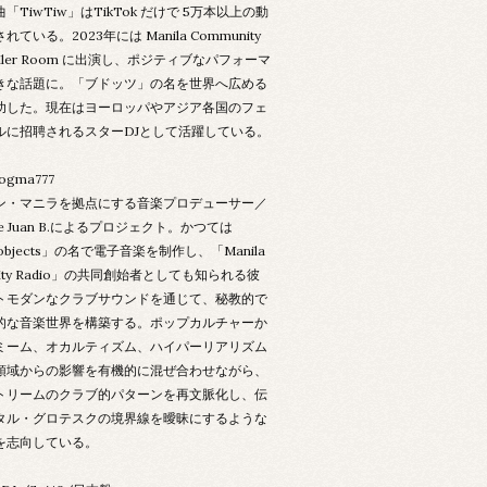
「TiwTiw」はTikTok だけで 5万本以上の動
ている。2023年には Manila Community
Boiler Room に出演し、ポジティブなパフォーマ
きな話題に。「ブドッツ」の名を世界へ広める
功した。現在はヨーロッパやアジア各国のフェ
ルに招聘されるスターDJとして活躍している。
dogma777
ン・マニラを拠点にする音楽プロデューサー／
ge Juan B.によるプロジェクト。かつては
arobjects」の名で電子音楽を制作し、「Manila
nity Radio」の共同創始者としても知られる彼
トモダンなクラブサウンドを通じて、秘教的で
的な音楽世界を構築する。ポップカルチャーか
ミーム、オカルティズム、ハイパーリアリズム
領域からの影響を有機的に混ぜ合わせながら、
トリームのクラブ的パターンを再文脈化し、伝
タル・グロテスクの境界線を曖昧にするような
を志向している。