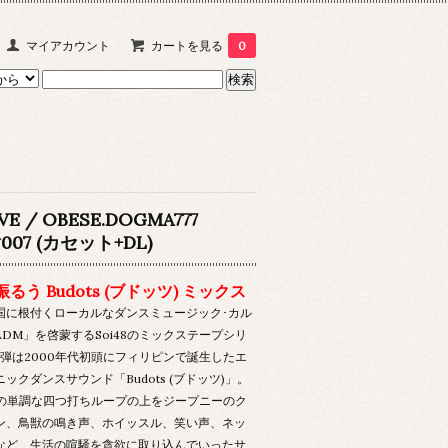
マイアカウント
カートを見る
0
VE / OBESE.DOGMA777
007 (カセット+DL)
るう Budots (ブドッツ) ミックス
国に根付くローカルなダンスミュージック･カル
DM」を啓蒙するSoi48のミックステープシリ
7弾は2000年代初頭にフィリピンで誕生したエ
ックダンスサウンド「Budots (ブドッツ)」。
0 の単調な四つ打ちループの上をジープニーのク
ン、鳥獣の鳴き声、ホイッスル、笑い声、ネッ
など、生活の喧騒を貪欲に取り込んでいったサ