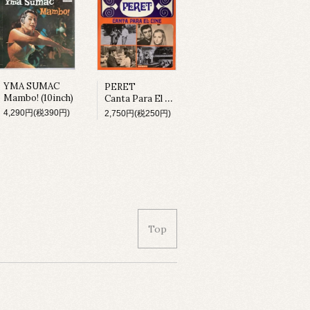
YMA SUMAC
PERET
Mambo! (10inch)
Canta Para El Cine (LP)
4,290円(税390円)
2,750円(税250円)
Top