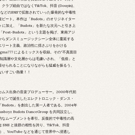
クラブ経由ではなくTikTok、抖音 (Douyin)、
be などのSNSで拡散されていった爆発的な中毒性
復ビート。本作は「Budots」のオリジネイター
ove に加え、「Budots」を新たな次元へと引き上
「Post-Budots」という主題を掲げ、東南アジ
からダンスミュージックシーン全体に蔓延する
エリート主義、政治性に揺さぶりをかける
.dogma777 によるミックスを収録。その“不真面目
に知識層や文化層からは毛嫌いされ、「低俗」と
着せられることになりながらも猛威を振るう、
ないすごい熱量！！
カムス出身の音楽プロデューサー。2000年代初
リピンで誕生したエレクトロニック・ダンス・
Budots」を創出した第一人者である。2004年
usboyz Budots DanceGroup を共同設立し、
的なムーブメントを牽引。反復的で中毒性の高
 SNS と抜群の相性を誇り、TikTok、抖音
in）、YouTube などを通じて世界中へ浸透し