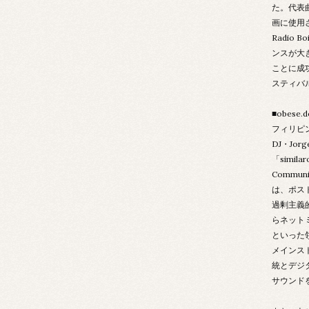
た。代表曲
画に使用され
Radio 
ンスが大
ことに成
スティバ
■obese.
フィリピ
DJ・Jor
「simil
Commu
は、ポス
過剰主義
らネット
といった
メインス
統とデジ
サウンド