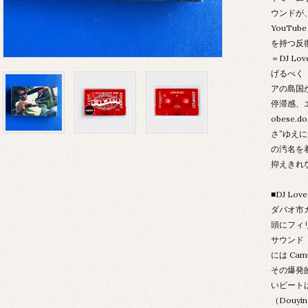
ウンドが、
YouTu
を持つ反
＝DJ L
げるべく 
アの島国
停滞感、
obese
さ”ゆえ
の汚名を
抑えきれ
■DJ Love
ダバオ市
頭にフィ
サウンド「
には Cam
その爆発
いビートは
（Douy