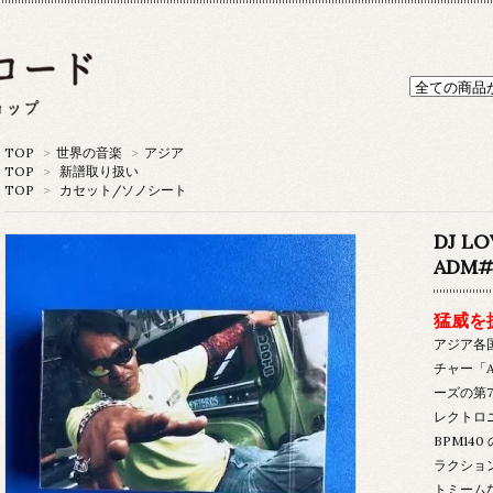
TOP
>
世界の音楽
>
アジア
TOP
>
新譜取り扱い
TOP
>
カセット/ソノシート
DJ LO
ADM#
猛威を振
アジア各
チャー「A
ーズの第
レクトロニ
BPM14
ラクショ
トミーム