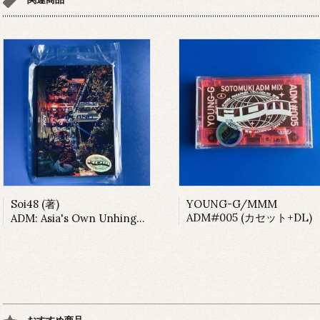
Soi48 (著)
YOUNG-G/MMM
ADM#005 (カセット+DL)
ADM: Asia's Own Unhinged Club Culture (Book)