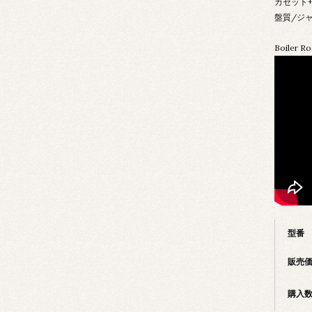
カセット+
盤質/ジャ
Boiler
型番
販売
購入