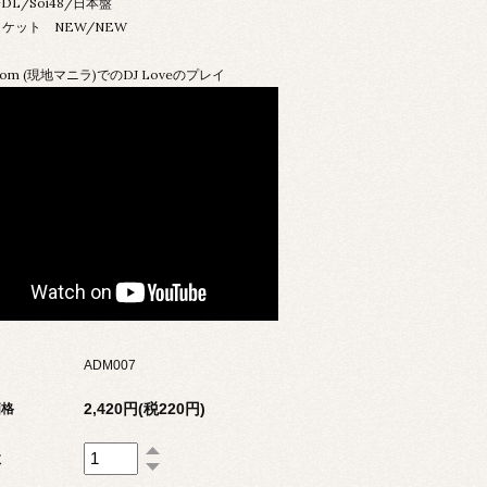
DL/Soi48/日本盤
ケット NEW/NEW
 Room (現地マニラ)でのDJ Loveのプレイ
ADM007
2,420円(税220円)
価格
数