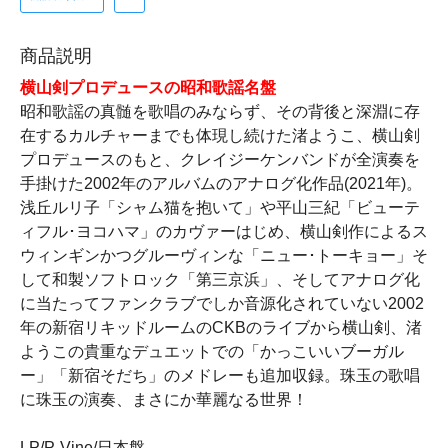
商品説明
横山剣プロデュースの昭和歌謡名盤
昭和歌謡の真髄を歌唱のみならず、その背後と深淵に存
在するカルチャーまでも体現し続けた渚ようこ、横山剣
プロデュースのもと、クレイジーケンバンドが全演奏を
手掛けた2002年のアルバムのアナログ化作品(2021年)。
浅丘ルリ子「シャム猫を抱いて」や平山三紀「ビューテ
ィフル･ヨコハマ」のカヴァーはじめ、横山剣作によるス
ウィンギンかつグルーヴィンな「ニュー･トーキョー」そ
して和製ソフトロック「第三京浜」、そしてアナログ化
に当たってファンクラブでしか音源化されていない2002
年の新宿リキッドルームのCKBのライブから横山剣、渚
ようこの貴重なデュエットでの「かっこいいブーガル
ー」「新宿そだち」のメドレーも追加収録。珠玉の歌唱
に珠玉の演奏、まさにか華麗なる世界！
LP/P-Vine/日本盤