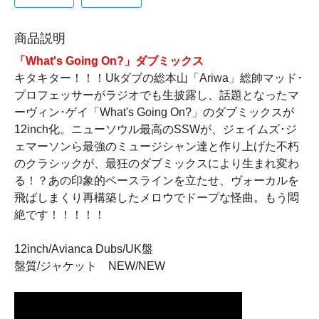
商品説明
「What's Going On?」ダブミックス
キタキター！！！Ukダブの総本山「Ariwa」総帥マッド･
プロフェッサーがラジオでも生披露し、話題となったマ
ーヴィン･ゲイ「What's Going On?」のダブミックスが
12inch化。ニューソウル最高のSSWが、ジェイムズ･ジ
ェマーソンら最強のミュージシャン達と作り上げた不朽
のクラシックが、最狂のダブミックスにより生まれ変わ
る！？あの印象的ベースラインを立たせ、ヴォーカルを
飛ばしまくり再構築したメロウでドープな怪曲。もう悶
絶です！！！！！
12inch/Avianca Dubs/UK盤
盤質/ジャケット NEW/NEW