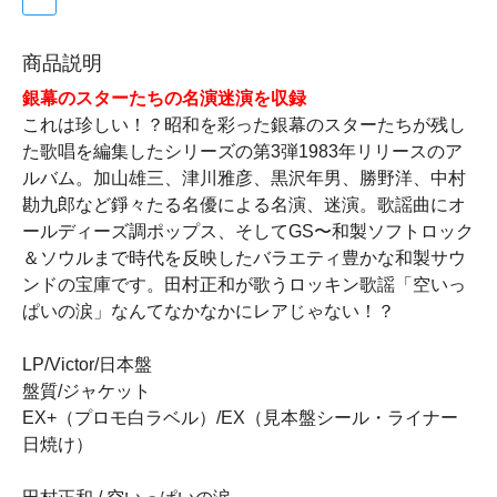
商品説明
銀幕のスターたちの名演迷演を収録
これは珍しい！？昭和を彩った銀幕のスターたちが残し
た歌唱を編集したシリーズの第3弾1983年リリースのア
ルバム。加山雄三、津川雅彦、黒沢年男、勝野洋、中村
勘九郎など錚々たる名優による名演、迷演。歌謡曲にオ
ールディーズ調ポップス、そしてGS〜和製ソフトロック
＆ソウルまで時代を反映したバラエティ豊かな和製サウ
ンドの宝庫です。田村正和が歌うロッキン歌謡「空いっ
ぱいの涙」なんてなかなかにレアじゃない！？
LP/Victor/日本盤
盤質/ジャケット
EX+（プロモ白ラベル）/EX（見本盤シール・ライナー
日焼け）