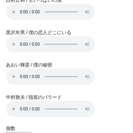
田村正和 / 空いっぱいの涙
黒沢年男 / 僕の恋人どこにいる
あおい輝彦 / 僕の秘密
中村敦夫 / 指笛のバラード
個数