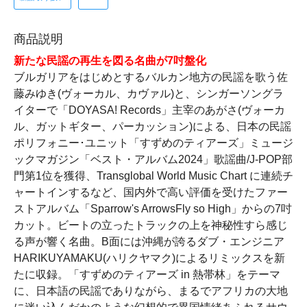
商品説明
新たな民謡の再生を図る名曲が7吋盤化
ブルガリアをはじめとするバルカン地方の民謡を歌う佐
藤みゆき(ヴォーカル、カヴァル)と、シンガーソングラ
イターで「DOYASA! Records」主宰のあがさ(ヴォーカ
ル、ガットギター、パーカッション)による、日本の民謡
ポリフォニー･ユニット「すずめのティアーズ」ミュージ
ックマガジン「ベスト・アルバム2024」歌謡曲/J-POP部
門第1位を獲得、Transglobal World Music Chart に連続チ
ャートインするなど、国内外で高い評価を受けたファー
ストアルバム「Sparrow's ArrowsFly so High」からの7吋
カット。ビートの立ったトラックの上を神秘性すら感じ
る声が響く名曲。B面には沖縄が誇るダブ・エンジニア
HARIKUYAMAKU(ハリクヤマク)によるリミックスを新
たに収録。「すずめのティアーズ in 熱帯林」をテーマ
に、日本語の民謡でありながら、まるでアフリカの大地