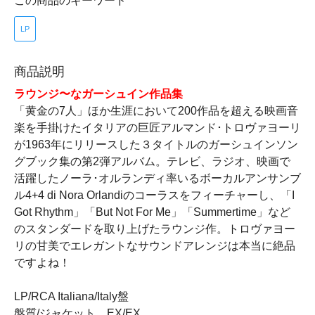
この商品のキーワード
LP
商品説明
ラウンジ〜なガーシュイン作品集
「黄金の7人」ほか生涯において200作品を超える映画音
楽を手掛けたイタリアの巨匠アルマンド･トロヴァヨーリ
が1963年にリリースした３タイトルのガーシュインソン
グブック集の第2弾アルバム。テレビ、ラジオ、映画で
活躍したノーラ･オルランディ率いるボーカルアンサンブ
ル4+4 di Nora Orlandiのコーラスをフィーチャーし、「I
Got Rhythm」「But Not For Me」「Summertime」など
のスタンダードを取り上げたラウンジ作。トロヴァヨー
リの甘美でエレガントなサウンドアレンジは本当に絶品
ですよね！
LP/RCA Italiana/Italy盤
盤質/ジャケット EX/EX