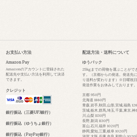
お支払い方法
配送方法・送料について
Amazon Pay
ゆうパック
Amazonのアカウントに登録された
25kgまでの荷物を運ぶことがで
配送先や支払い方法を利用して決済
す。（京都からの発送。発送先
できます。
り送料が変わります）※日曜祝
発送作業をお休みしております
クレジット
京都 950円
北海道 1860円
青森,岩手,秋田,山形,宮城,福島 12
茨城,栃木,群馬,埼玉,千葉,東京,神
銀行振込（三菱UFJ銀行）
川,山梨 1130円
長野,新潟 1130円
銀行振込（ゆうちょ銀行）
富山,石川,福井 1020円
静岡,愛知,三重,岐阜 1020円
銀行振込（PayPay銀行）
滋賀,大阪,兵庫,奈良,和歌山 1020