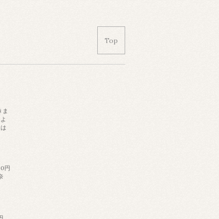
Top
きま
によ
日は
。
60円
奈
円