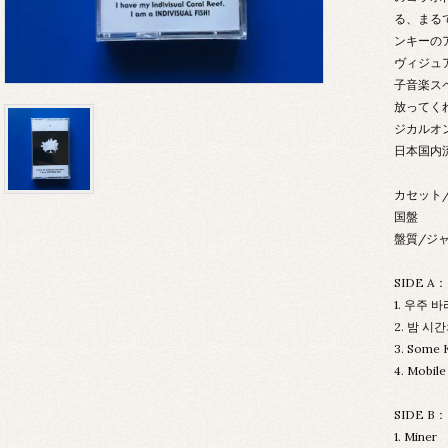
る、まる
ンキーの
ヴィジュ
子音楽ス
放ってく
ジカルオン
日本国内
カセット/自
国盤
盤質/ジャ
SIDE A：
1. 우주 
2. 밤 시
3. Some K
4. Mobile
SIDE B：
1. Miner