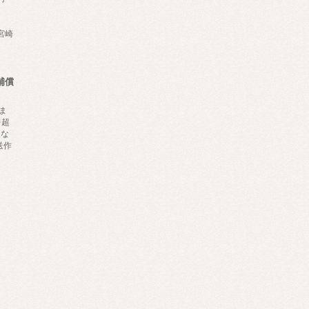
,宮崎
補償
ま
を超
にな
送作