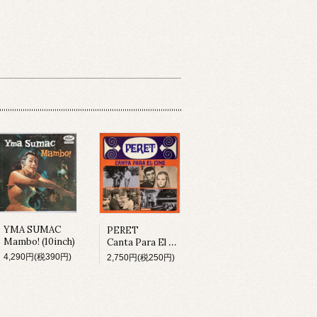
YMA SUMAC
PERET
Mambo! (10inch)
Canta Para El Cine (LP)
4,290円(税390円)
2,750円(税250円)