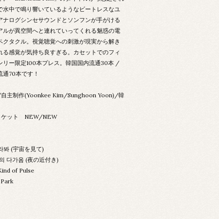
で水中で鳴り響いているようなビートレスなユ
アナログシンセサウンドとソンフンが手がける
アルが異空間へと連れていってくれる魅惑の電
ペクタクル。視覚聴覚への刺激が現実から解き
れる感覚が気持ち良すぎる。カセットでのフィ
リー限定100本プレス。韓国国内流通30本 /
流通70本です！
主制作(Yoonkee Kim/Sunghoon Yoon)/韓
ケット NEW/NEW
바라봐 (宇宙を見て)
간의 다가옴 (夜の近付き)
ind of Pulse
 Park