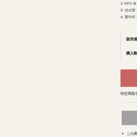
2. 바다 
3. 선선
4. 항아
販売
購入
特定商取引
この