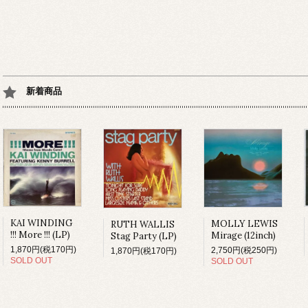
新着商品
KAI WINDING
MOLLY LEWIS
RUTH WALLIS
!!! More !!! (LP)
Mirage (12inch)
Stag Party (LP)
1,870円(税170円)
2,750円(税250円)
1,870円(税170円)
SOLD OUT
SOLD OUT