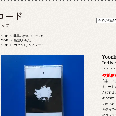
TOP
>
世界の音楽
>
アジア
TOP
>
新譜取り扱い
TOP
>
カセット/ソノシート
Yoonk
Indiv
視覚聴
音楽、イ
トリート
ムに表現
キム20
をはじめ
を使って
のコラボ作