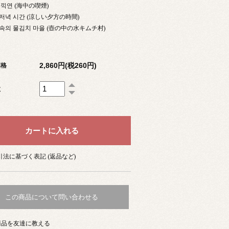
속 끽연 (海中の喫煙)
한 저녁 시간 (涼しい夕方の時間)
리 속의 물김치 마을 (壺の中の水キムチ村)
2,860円(税260円)
価格
数
法に基づく表記 (返品など)
この商品について問い合わせる
商品を友達に教える