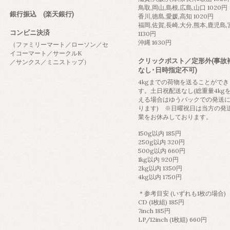
鳥取,岡山,島根,広島,山口 1020円
銀行振込 (楽天銀行)
香川,徳島,愛媛,高知 1020円
福岡,佐賀,長崎,大分,熊本,鹿児島
コンビニ決済
1130円
沖縄 1630円
（ファミリーマート／ローソン／セ
イコーマート／サークルK
クリックポスト／定形外(事故
／サンクス／ミニストップ）
なし･日時指定不可)
4kgまでの荷物を送ることができ
す。土日祝配送なし(総重量4kg
える場合はゆうパックでの発送
ります) ※日曜祝日は当方の発
業をお休みしております。
150g以内 185円
250g以内 320円
500g以内 660円
1kg以内 920円
2kg以内 1350円
4kg以内 1750円
＊参考目安 (いずれも1枚の場合)
CD (1枚組) 185円
7inch 185円
LP/12inch (1枚組) 660円