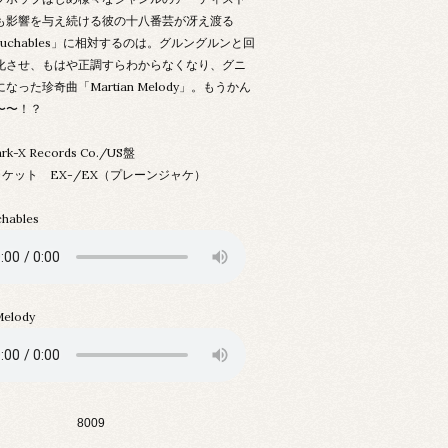
も影響を与え続ける彼の十八番芸が冴え渡る
Touchables」に相対するのは。グルングルンと回
化させ、もはや正調すらわからなくなり、グニ
なった珍奇曲「Martian Melody」。もうかん
〜〜！？
rk-X Records Co./US盤
ャケット EX-/EX（プレーンジャケ）
hables
Melody
8009