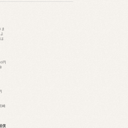
きま
によ
日は
。
60円
奈
円
,宮崎
補償