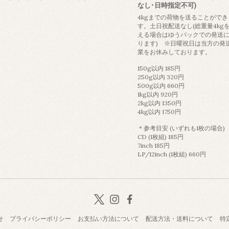
なし･日時指定不可)
4kgまでの荷物を送ることができ
す。土日祝配送なし(総重量4kg
える場合はゆうパックでの発送
ります) ※日曜祝日は当方の発
業をお休みしております。
150g以内 185円
250g以内 320円
500g以内 660円
1kg以内 920円
2kg以内 1350円
4kg以内 1750円
＊参考目安 (いずれも1枚の場合)
CD (1枚組) 185円
7inch 185円
LP/12inch (1枚組) 660円
せ
プライバシーポリシー
お支払い方法について
配送方法・送料について
特