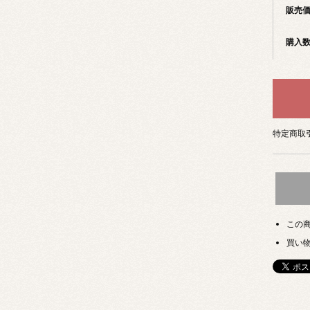
販売
購入
特定商取引
この
買い