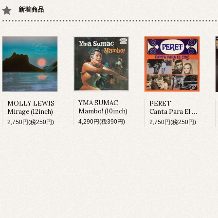
新着商品
YMA SUMAC
PERET
MOLLY LEWIS
Mambo! (10inch)
Canta Para El Cine (LP)
Mirage (12inch)
4,290円(税390円)
2,750円(税250円)
2,750円(税250円)