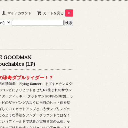
マイアカウント
カートを見る
0
IE GOODMAN
ouchables (LP)
の珍奇ダブルサイダー！？
稀代の珍味曲「Flying Saucer」をブキャナン＆グ
のコンビによりヒットさせたNY生まれのサウン
ターディッキー･グッドマン1961年の7吋盤。ラ
レビのザッピングのように当時のヒット曲を切
ぎしていくカットアップというサンプリングの
えるような手法をアンダーグラウンドではなく
というフィールドで試みた実験音楽の元祖。そ
プホップはじめ様々なジャンルのアーティスト