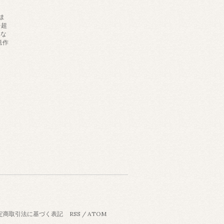
ま
を超
にな
送作
定商取引法に基づく表記
RSS
/
ATOM