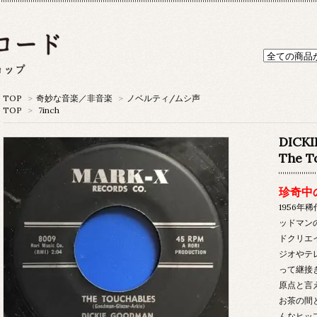
TOP
>
奇妙な音楽／非音楽
>
ノベルティ/ムシ声
TOP
>
7inch
DICK
The T
珍奇中
1956年
ッドマン
ドクリエイ
ジオやテ
って継接
原点と言
お茶の間
んなヒッ