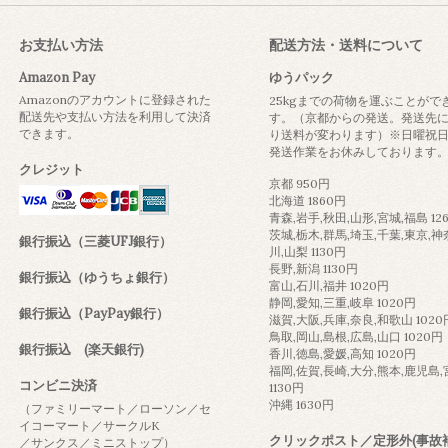
お支払い方法
配送方法・送料について
Amazon Pay
ゆうパック
Amazonのアカウントに登録された
25kgまでの荷物を運ぶことがで
配送先や支払い方法を利用して決済
す。（京都からの発送。発送先
できます。
り送料が変わります）※日曜祝
発送作業をお休みしております
クレジット
京都 950円
北海道 1860円
青森,岩手,秋田,山形,宮城,福島 12
茨城,栃木,群馬,埼玉,千葉,東京,神
銀行振込（三菱UFJ銀行）
川,山梨 1130円
長野,新潟 1130円
銀行振込（ゆうちょ銀行）
富山,石川,福井 1020円
静岡,愛知,三重,岐阜 1020円
銀行振込（PayPay銀行）
滋賀,大阪,兵庫,奈良,和歌山 1020
鳥取,岡山,島根,広島,山口 1020円
銀行振込 (楽天銀行)
香川,徳島,愛媛,高知 1020円
福岡,佐賀,長崎,大分,熊本,鹿児島
コンビニ決済
1130円
沖縄 1630円
（ファミリーマート／ローソン／セ
イコーマート／サークルK
クリックポスト／定形外(事故
／サンクス／ミニストップ）