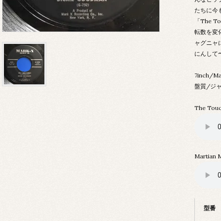
たちに今
「The 
転数を変
ャグニャに
にんして
7inch/Ma
盤質/ジ
The Touc
Martian 
型番