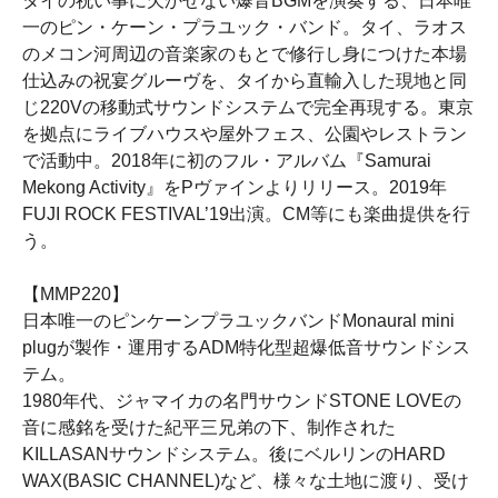
タイの祝い事に欠かせない爆音BGMを演奏する、日本唯
一のピン・ケーン・プラユック・バンド。タイ、ラオス
のメコン河周辺の音楽家のもとで修行し身につけた本場
仕込みの祝宴グルーヴを、タイから直輸入した現地と同
じ220Vの移動式サウンドシステムで完全再現する。東京
を拠点にライブハウスや屋外フェス、公園やレストラン
で活動中。2018年に初のフル・アルバム『Samurai
Mekong Activity』をPヴァインよりリリース。2019年
FUJI ROCK FESTIVAL’19出演。CM等にも楽曲提供を行
う。
【MMP220】
日本唯一のピンケーンプラユックバンドMonaural mini
plugが製作・運用するADM特化型超爆低音サウンドシス
テム。
1980年代、ジャマイカの名門サウンドSTONE LOVEの
音に感銘を受けた紀平三兄弟の下、制作された
KILLASANサウンドシステム。後にベルリンのHARD
WAX(BASIC CHANNEL)など、様々な土地に渡り、受け