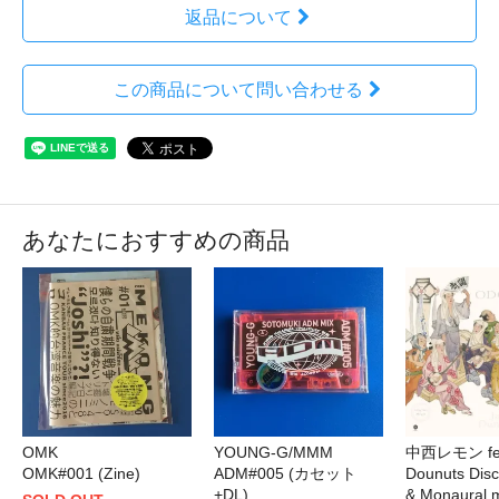
返品について
この商品について問い合わせる
あなたにおすすめの商品
OMK
YOUNG-G/MMM
中西レモン fea
OMK#001 (Zine)
ADM#005 (カセット
Dounuts Disc
+DL)
& Monaural m