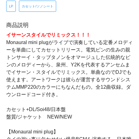
LP
カセット/ソノシート
商品説明
イサーンスタイルでリミックス！！！
Monaural mini plugがライブで演奏している定番メロディ
ーを単曲にしてカセットリリース。電気ピンの生みの親
トンサーイ・タッブタノンをオマージュした伝統的なピ
ンのメロディーから、泉州、Y2Kを代表するアンセムま
でイサーン・スタイルでリミックス。単曲なのでDJでも
使えます。アートワークは彼らが運営するサウンドシス
テムMMP220のカラーにちなんだもの。全12曲収録。ダ
ウンロードコード付き。
カセット+DL/Soi48/日本盤
盤質/ジャケット NEW/NEW
【Monaural mini plug】