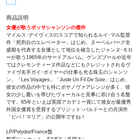
商品説明
女優が歌うボッサシャンソンの傑作
マイルス･デイヴィスのスコアで知られるルイ･マル監督
作「死刑台のエレベーター」はじめ、ヌーベルバーグ全
盛期を代表する女優として地位を確立したジャンヌ･モロ
ーが歌う1965年のサードアルバム。ゲンズブールや近年
ではクレモンティーヌ作品などにもクレジットされるヴ
ァイヴ名手ガイ･ボイヤーの仕事も光る珠玉のシャンソ
ン。「Les Voyages」「Juste Un Fil De Soie」はじめ、
彼女の作品の中でも特にボサノヴァアレンジが多く、彼
女の少し憂いを帯びたヴォーカルと見事に溶け合う名盤
です。65年といえば英国アカデミー賞にて彼女が最優秀
外国女優賞を受賞するブリジット･バルドーとの共演作
「ビバ！マリア」の公開年ですね！
LP/Polydor/France盤