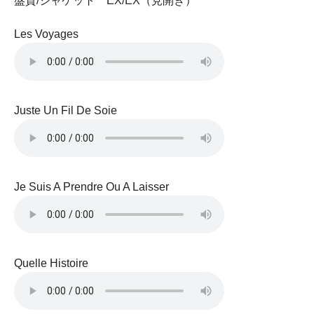
盤質/ジャケット EX/EX（見開き）
Les Voyages
Juste Un Fil De Soie
Je Suis A Prendre Ou A Laisser
Quelle Histoire