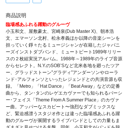
商品説明
臨場感あふれる躍動のグルーヴ
小玉和文、屋敷豪太、宮崎泉(Dub Master X)、朝本浩
文、エマーソン北村、松永孝義ほか以降の音楽シーンを
担っていく錚々たるミュージシャンが在籍したジャパニ
ーズインストダブバンド、ミュートビート1989年リリー
スの２枚組実況アルバム。1988年～1989年のライブ音源
からセレクト。N.Y.のSOB’Sなど北米各地を廻ったツア
ー、グラッドストーン”グラディ”アンダーソンやローラ
ンド･アルフォンソといったレジェンドとの共演音源も収
録。「Metro」「Hat Dance」「Beat Away」などの定番
曲から、タン･タンのレゲエカヴァーでも知られるパーシ
ー･フェイス「Theme From A Summer Place」のカヴァ
ー曲。アッパーなスカビート〜強烈なダブミックスな
ど、緊迫感漂うスタジオ作とは違った臨場感あふれる躍
動のグルーヴが展開するライブバンドとしての力量もま
ざまざと見せつける名盤。同年、小玉和文がバンドを脱