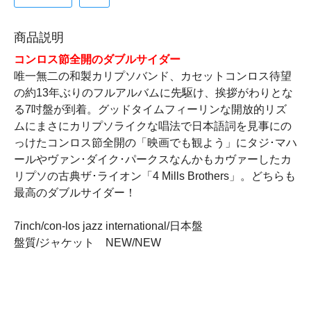
商品説明
コンロス節全開のダブルサイダー
唯一無二の和製カリプソバンド、カセットコンロス待望
の約13年ぶりのフルアルバムに先駆け、挨拶がわりとな
る7吋盤が到着。グッドタイムフィーリンな開放的リズ
ムにまさにカリプソライクな唱法で日本語詞を見事にの
っけたコンロス節全開の「映画でも観よう」にタジ･マハ
ールやヴァン･ダイク･パークスなんかもカヴァーしたカ
リプソの古典ザ･ライオン「4 Mills Brothers」。どちらも
最高のダブルサイダー！
7inch/con-los jazz international/日本盤
盤質/ジャケット NEW/NEW