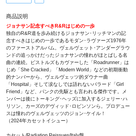
商品説明
ジョナサン記念すべきR&Rはじめの一歩
独自のR&R道を歩み続けるジョナサン･リッチマンの記
念すべきはじめの一歩であるモダン･ラヴァーズ1976年
のファーストアルバム。ヴェルヴェット･アンダーグラウ
ンドの追っかけだったジョナサンの憧れがほとばしる名
曲の連続。ピストルズもカヴァーした「Roadrunner」は
じめ「She Cracked」「Modern World」などの初期衝動
的ナンバーから、ヴェルヴェッツ的ダウナー曲
「Hospital」そして涙なしでは語れないバラード「Girl
Friend」など、パンクの先駆とも言われる傑作です。メ
ンバーは後にトーキング･ヘッズに加入するジェリー･ハ
リソン、カーズのデヴィッド･ロビンソンら。プロデュー
スは憧れのヴェルヴェッツのジョン･ケイル！
（2024年カセットイシュー）
カセット/Radiation Reissues/Italy盤