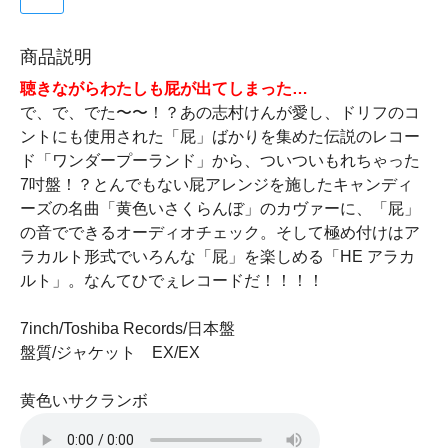
商品説明
聴きながらわたしも屁が出てしまった…
で、で、でた〜〜！？あの志村けんが愛し、ドリフのコ
ントにも使用された「屁」ばかりを集めた伝説のレコー
ド「ワンダープーランド」から、ついついもれちゃった
7吋盤！？とんでもない屁アレンジを施したキャンディ
ーズの名曲「黄色いさくらんぼ」のカヴァーに、「屁」
の音でできるオーディオチェック。そして極め付けはア
ラカルト形式でいろんな「屁」を楽しめる「HE アラカ
ルト」。なんてひでぇレコードだ！！！！
7inch/Toshiba Records/日本盤
盤質/ジャケット EX/EX
黄色いサクランボ