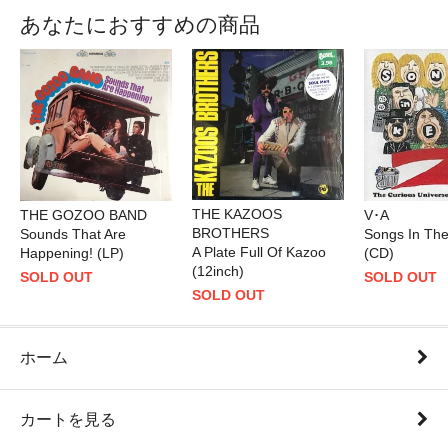
あなたにおすすめの商品
THE KAZOOS
THE GOZOO BAND
V･A
BROTHERS
Sounds That Are
Songs In The
A Plate Full Of Kazoo
Happening! (LP)
(CD)
(12inch)
SOLD OUT
SOLD OUT
SOLD OUT
ホーム
カートを見る