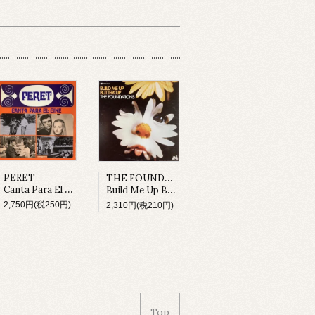
THE FOUNDATIONS
PERET
Canta Para El Cine (LP)
Build Me Up Buttercup (LP)
2,750円(税250円)
2,310円(税210円)
Top