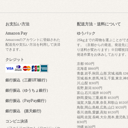
お支払い方法
配送方法・送料について
Amazon Pay
ゆうパック
Amazonのアカウントに登録された
25kgまでの荷物を運ぶことがで
配送先や支払い方法を利用して決済
す。（京都からの発送。発送先
できます。
り送料が変わります）※日曜祝
発送作業をお休みしております
クレジット
京都 950円
北海道 1860円
青森,岩手,秋田,山形,宮城,福島 12
茨城,栃木,群馬,埼玉,千葉,東京,神
銀行振込（三菱UFJ銀行）
川,山梨 1130円
長野,新潟 1130円
銀行振込（ゆうちょ銀行）
富山,石川,福井 1020円
静岡,愛知,三重,岐阜 1020円
銀行振込（PayPay銀行）
滋賀,大阪,兵庫,奈良,和歌山 1020
鳥取,岡山,島根,広島,山口 1020円
銀行振込 (楽天銀行)
香川,徳島,愛媛,高知 1020円
福岡,佐賀,長崎,大分,熊本,鹿児島
コンビニ決済
1130円
沖縄 1630円
（ファミリーマート／ローソン／セ