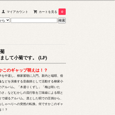
マイアカウント
カートを見る
0
菊
まして小菊です。 (LP)
かこのギャップ萌えは！？
学を中退し、柳家紫朝に入門。新内と端唄、俗
逸などを演奏する音曲師として活動する柳家小
6年のアルバム。「木遺りくずし」「梅は咲いた
のさ」などむかしの流行歌を三味線による唄と
りで綴るアルバム。凛とした唄での圧倒から、
おしゃべりへの突然の転換。何ですかこのギャ
は！？