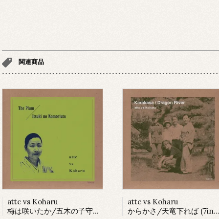
関連商品
attc vs Koharu
attc vs Koharu
梅は咲いたか/五木の子守唄 (7inch)
からかさ/天竜下れば (7inch)