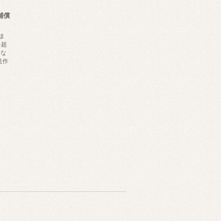
補償
ま
を超
にな
送作