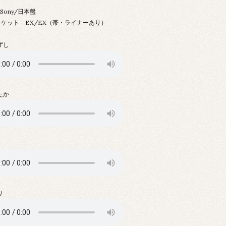
/Sony/日本盤
ャケット EX/EX（帯・ライナーあり）
ずし
たか
り