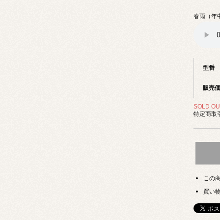
春雨（年
型番
販売
SOLD OU
特定商取引
この
買い