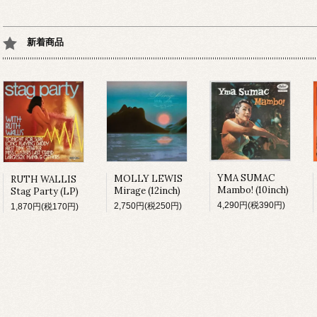
新着商品
YMA SUMAC
MOLLY LEWIS
RUTH WALLIS
Mambo! (10inch)
Mirage (12inch)
Stag Party (LP)
4,290円(税390円)
2,750円(税250円)
1,870円(税170円)