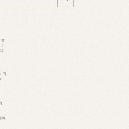
きま
によ
日は
。
60円
奈
円
,宮崎