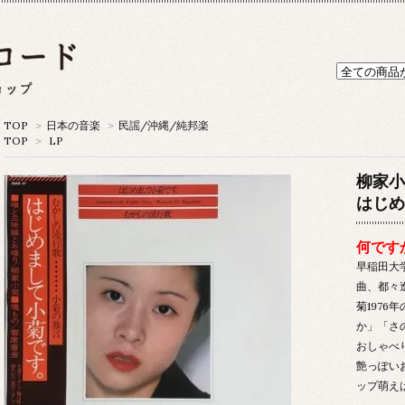
TOP
>
日本の音楽
>
民謡/沖縄/純邦楽
TOP
>
LP
柳家小
はじめ
何です
早稲田大
曲、都々
菊197
か」「さ
おしゃべ
艶っぽい
ップ萌え