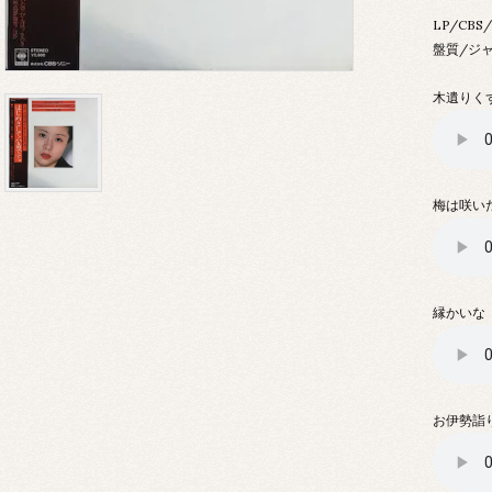
LP/CBS
盤質/ジ
木遺りく
梅は咲い
縁かいな
お伊勢詣