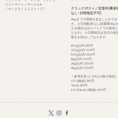
イコーマート／サークルK
クリックポスト／定形外(事故
／サンクス／ミニストップ）
なし･日時指定不可)
4kgまでの荷物を送ることができ
す。土日祝配送なし(総重量4kg
える場合はゆうパックでの発送
ります) ※日曜祝日は当方の発
業をお休みしております。
150g以内 185円
250g以内 320円
500g以内 660円
1kg以内 920円
2kg以内 1350円
4kg以内 1750円
＊参考目安 (いずれも1枚の場合)
CD (1枚組) 185円
7inch 185円
LP/12inch (1枚組) 660円