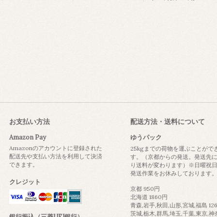
お支払い方法
配送方法・送料について
Amazon Pay
ゆうパック
Amazonのアカウントに登録された
25kgまでの荷物を運ぶことがで
配送先や支払い方法を利用して決済
す。（京都からの発送。発送先
できます。
り送料が変わります）※日曜祝
発送作業をお休みしております
クレジット
京都 950円
北海道 1860円
青森,岩手,秋田,山形,宮城,福島 12
茨城,栃木,群馬,埼玉,千葉,東京,神
銀行振込（三菱UFJ銀行）