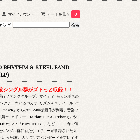
マイアカウント
カートを見る
0
O RHYTHM & STEEL BAND
(LP)
殺シングル群がズドっと収録！！
現行ファンクグループ、マイティ･モカンボスの
･ワグナー率いるバカオ･リズム＆スティール･バ
g Crown」からの2024年最新作が到着。音楽フ
のDr.ドレー「Nuthin' But A G Thang」や
at.50セント「How We Do」など、ここ1年で連
たシングル群に新たなカヴァーが収録された近
といった1枚。カリプソスタンダードをプレイす