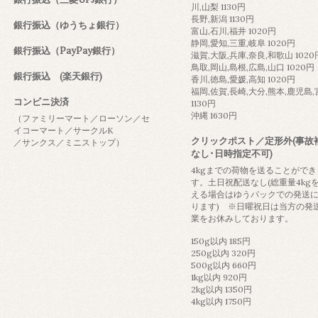
川,山梨 1130円
長野,新潟 1130円
銀行振込（ゆうちょ銀行）
富山,石川,福井 1020円
静岡,愛知,三重,岐阜 1020円
銀行振込（PayPay銀行）
滋賀,大阪,兵庫,奈良,和歌山 1020
鳥取,岡山,島根,広島,山口 1020円
銀行振込 (楽天銀行)
香川,徳島,愛媛,高知 1020円
福岡,佐賀,長崎,大分,熊本,鹿児島
コンビニ決済
1130円
沖縄 1630円
（ファミリーマート／ローソン／セ
イコーマート／サークルK
クリックポスト／定形外(事故
／サンクス／ミニストップ）
なし･日時指定不可)
4kgまでの荷物を送ることができ
す。土日祝配送なし(総重量4kg
える場合はゆうパックでの発送
ります) ※日曜祝日は当方の発
業をお休みしております。
150g以内 185円
250g以内 320円
500g以内 660円
1kg以内 920円
2kg以内 1350円
4kg以内 1750円