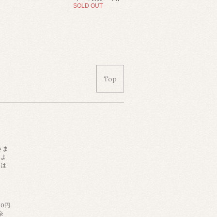
SOLD OUT
Top
きま
によ
日は
。
60円
奈