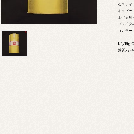
るスティ
ホップ〜
上げる切
ブレイク
（カラー
LP/Big 
盤質/ジャ