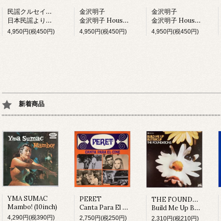
民謡クルセイダーズ
金沢明子
金沢明子
日本民謡より愛をこめて (LP)
金沢明子 House Mix I (LP)
金沢明子 House Mix II (LP)
4,950円(税450円)
4,950円(税450円)
4,950円(税450円)
新着商品
THE FOUNDATIONS
YMA SUMAC
PERET
Mambo! (10inch)
Canta Para El Cine (LP)
Build Me Up Buttercup (LP)
4,290円(税390円)
2,750円(税250円)
2,310円(税210円)