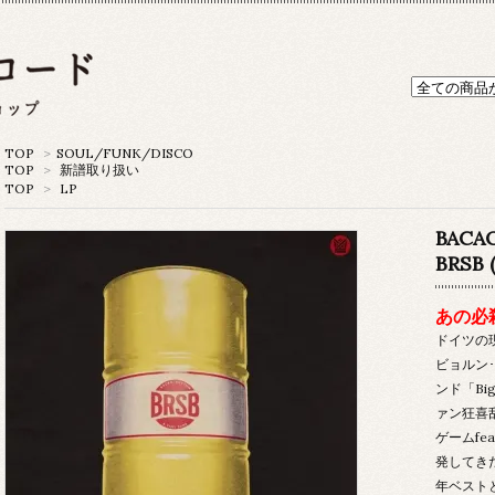
TOP
>
SOUL/FUNK/DISCO
TOP
>
新譜取り扱い
TOP
>
LP
BACA
BRSB 
あの必
ドイツの
ビョルン
ンド「Bi
ァン狂喜乱舞
ゲームfe
発してき
年ベスト