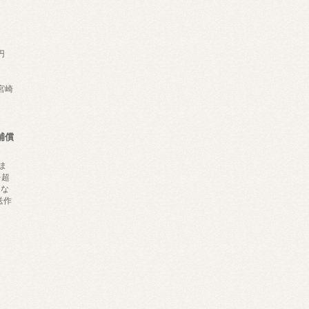
円
,宮崎
補償
ま
を超
にな
送作