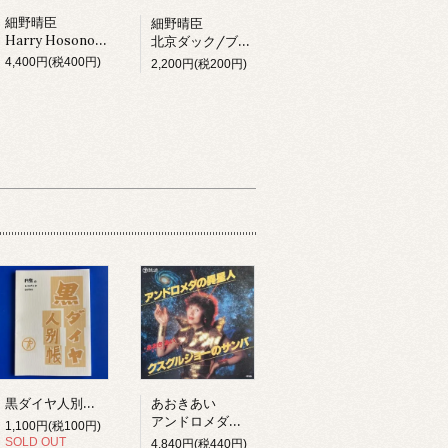
細野晴臣
細野晴臣
Harry Hosono & Tin Pan Alley In China Town (LP)
北京ダック/ブラックピーナッツ
4,400円(税400円)
2,200円(税200円)
黒ダイヤ人別帳 テイチク編 (BOOK)
あおきあい
アンドロメダの異星人 (7inch)
1,100円(税100円)
SOLD OUT
4,840円(税440円)