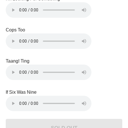
Cops Too
Taang! Ting
If Six Was Nine
SOLD OUT