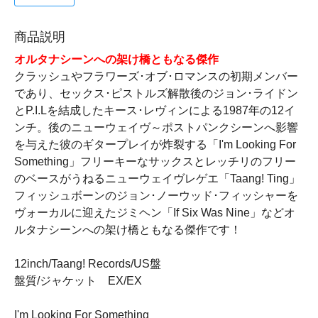
商品説明
オルタナシーンへの架け橋ともなる傑作
クラッシュやフラワーズ･オブ･ロマンスの初期メンバー
であり、セックス･ピストルズ解散後のジョン･ライドン
とP.I.Lを結成したキース･レヴィンによる1987年の12イ
ンチ。後のニューウェイヴ～ポストパンクシーンへ影響
を与えた彼のギタープレイが炸裂する「I'm Looking For
Something」フリーキーなサックスとレッチリのフリー
のベースがうねるニューウェイヴレゲエ「Taang! Ting」
フィッシュボーンのジョン･ノーウッド･フィッシャーを
ヴォーカルに迎えたジミヘン「If Six Was Nine」などオ
ルタナシーンへの架け橋ともなる傑作です！
12inch/Taang! Records/US盤
盤質/ジャケット EX/EX
I'm Looking For Something