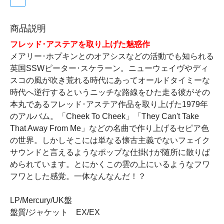
商品説明
フレッド･アステアを取り上げた魅惑作
メアリー･ホプキンとのオアシスなどの活動でも知られる
英国SSWピーター･スケラーン。ニューウェイヴやディ
スコの風が吹き荒れる時代にあってオールドタイミーな
時代へ逆行するというニッチな路線をひた走る彼がその
本丸であるフレッド･アステア作品を取り上げた1979年
のアルバム。「Cheek To Cheek」「They Can't Take
That Away From Me」などの名曲で作り上げるセピア色
の世界。しかしそこには単なる懐古主義でないフェイク
サウンドと言えるようなポップな仕掛けが随所に散りば
められています。とにかくこの雲の上にいるようなフワ
フワとした感覚。一体なんなんだ！？
LP/Mercury/UK盤
盤質/ジャケット EX/EX