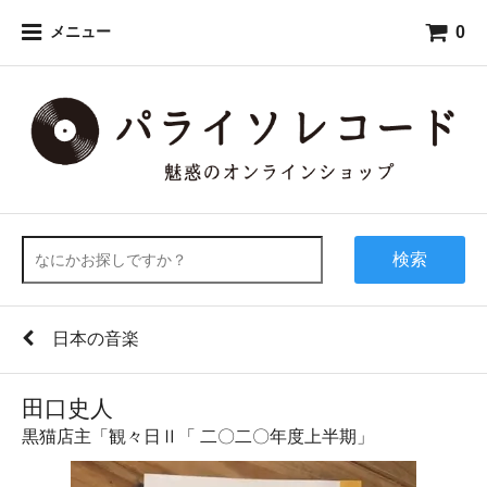
0
メニュー
検索
日本の音楽
田口史人
黒猫店主「観々日Ⅱ「 二〇二〇年度上半期」