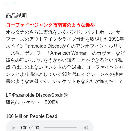
商品説明
ローファイ〜ジャンク指南書のような迷盤
オルタナのさらに支流をいくバンド、バットホール･サー
ファーズのアウトテイクやライブ音源を収録した1991年
スペインParanoide Discosからのアンオフィシャルリリ
ース盤。ゲス･フー「American Woman」のカヴァーなど
彼らの狂いっぷりをうかがい知ることができるという視
点ではこの上ないセレクトの全14曲。ローファイ〜ジャ
ンクとより混沌としていく90年代ロックシーンへの指南
書のような迷盤です。ジャケットもなんだか怖ぇ〜！？
LP/Paranoide Discos/Spain盤
盤質/ジャケット EX/EX
100 Million People Dead