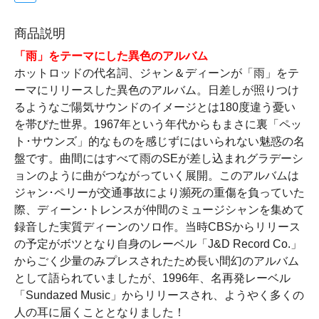
商品説明
「雨」をテーマにした異色のアルバム
ホットロッドの代名詞、ジャン＆ディーンが「雨」をテ
ーマにリリースした異色のアルバム。日差しが照りつけ
るようなご陽気サウンドのイメージとは180度違う憂い
を帯びた世界。1967年という年代からもまさに裏「ペッ
ト･サウンズ」的なものを感じずにはいられない魅惑の名
盤です。曲間にはすべて雨のSEが差し込まれグラデーシ
ョンのように曲がつながっていく展開。このアルバムは
ジャン･ペリーが交通事故により瀕死の重傷を負っていた
際、ディーン･トレンスが仲間のミュージシャンを集めて
録音した実質ディーンのソロ作。当時CBSからリリース
の予定がボツとなり自身のレーベル「J&D Record Co.」
からごく少量のみプレスされたため長い間幻のアルバム
として語られていましたが、1996年、名再発レーベル
「Sundazed Music」からリリースされ、ようやく多くの
人の耳に届くこととなりました！