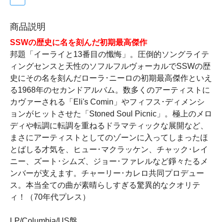
商品説明
SSWの歴史に名を刻んだ初期最高傑作
邦題「イーライと13番目の懺悔」。圧倒的ソングライテ
ィングセンスと天性のソフルフルヴォーカルでSSWの歴
史にその名を刻んだローラ･ニーロの初期最高傑作といえ
る1968年のセカンドアルバム。数多くのアーティストに
カヴァーされる「Eli's Comin」やフィフス･ディメンシ
ョンがヒットさせた「Stoned Soul Picnic」。極上のメロ
ディや転調に転調を重ねるドラマティックな展開など、
まさにアーティストとしてのゾーンに入ってしまったほ
とばしる才気を、ヒュー･マクラッケン、チャック･レイ
ニー、ズート･シムズ、ジョー･ファレルなど錚々たるメ
ンバーが支えます。チャーリー･カレロ共同プロデュー
ス。本当全ての曲が素晴らしすぎる驚異的なクオリテ
ィ！（70年代プレス）
LP/Columbia/US盤