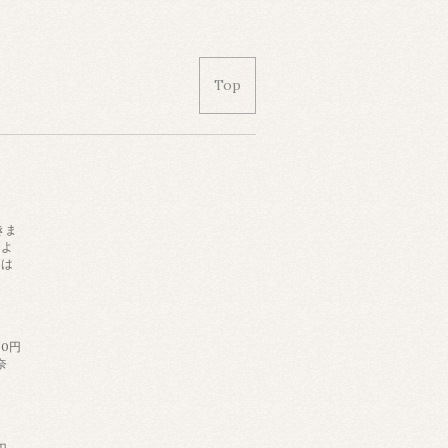
Top
きま
によ
日は
。
60円
奈