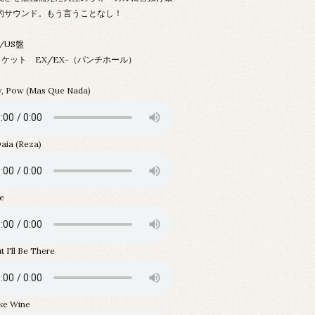
的サウンド。もう言うことなし！
C/US盤
ケット EX/EX-（パンチホール）
, Pow (Mas Que Nada)
aia (Reza)
ne
 I'll Be There
ike Wine