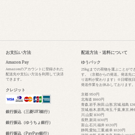
お支払い方法
配送方法・送料について
Amazon Pay
ゆうパック
Amazonのアカウントに登録された
25kgまでの荷物を運ぶことがで
配送先や支払い方法を利用して決済
す。（京都からの発送。発送先
できます。
り送料が変わります）※日曜祝
発送作業をお休みしております
クレジット
京都 950円
北海道 1860円
青森,岩手,秋田,山形,宮城,福島 12
茨城,栃木,群馬,埼玉,千葉,東京,神
銀行振込（三菱UFJ銀行）
川,山梨 1130円
長野,新潟 1130円
銀行振込（ゆうちょ銀行）
富山,石川,福井 1020円
静岡,愛知,三重,岐阜 1020円
銀行振込（PayPay銀行）