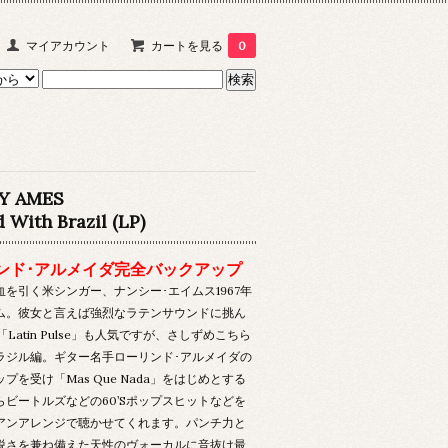
マイアカウント
カートを見る
0
Y AMES
 With Brazil (LP)
ンド･アルメイダ完全バックアップ
血を引く米シンガー、ナンシー･エイムス1967年
ム。彼女と言えば強烈なラテンサウンドに挑ん
「Latin Pulse」も人気ですが、さしずめこちら
ラジル編。ギター名手ローリンド･アルメイダの
プを受け「Mas Que Nada」をはじめとする
らビートルズなどの60’Sポップスヒットなどを
アンアレンジで聴かせてくれます。パンチ力と
鋭さを兼ね備えた天性のヴォーカルに音抜け最