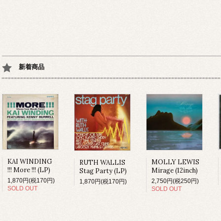
新着商品
KAI WINDING
MOLLY LEWIS
RUTH WALLIS
!!! More !!! (LP)
Mirage (12inch)
Stag Party (LP)
1,870円(税170円)
2,750円(税250円)
1,870円(税170円)
SOLD OUT
SOLD OUT