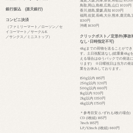
滋賀,大阪,兵庫,奈良,和歌山 1020
鳥取,岡山,島根,広島,山口 1020円
銀行振込 (楽天銀行)
香川,徳島,愛媛,高知 1020円
福岡,佐賀,長崎,大分,熊本,鹿児島
コンビニ決済
1130円
沖縄 1630円
（ファミリーマート／ローソン／セ
イコーマート／サークルK
クリックポスト／定形外(事故
／サンクス／ミニストップ）
なし･日時指定不可)
4kgまでの荷物を送ることができ
す。土日祝配送なし(総重量4kg
える場合はゆうパックでの発送
ります) ※日曜祝日は当方の発
業をお休みしております。
150g以内 185円
250g以内 320円
500g以内 660円
1kg以内 920円
2kg以内 1350円
4kg以内 1750円
＊参考目安 (いずれも1枚の場合)
CD (1枚組) 185円
7inch 185円
LP/12inch (1枚組) 660円