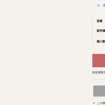
型番
販売
購入
特定商取引
この