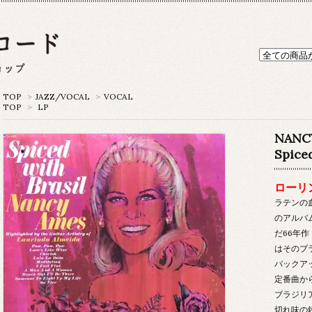
TOP
>
JAZZ/VOCAL
>
VOCAL
TOP
>
LP
NANC
Spiced
ローリ
ラテンの
のアルバ
だ66年作
はそのブ
バックアッ
定番曲か
ブラジリ
切れ味の