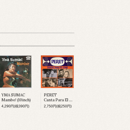
YMA SUMAC
PERET
Mambo! (10inch)
Canta Para El Cine (LP)
4,290円(税390円)
2,750円(税250円)