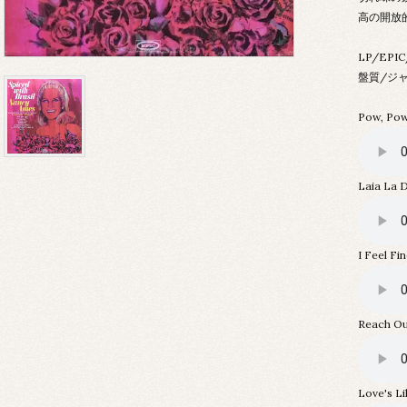
高の開放
LP/EPI
盤質/ジャ
Pow, Pow
Laia La D
I Feel Fi
Reach Out
Love's L