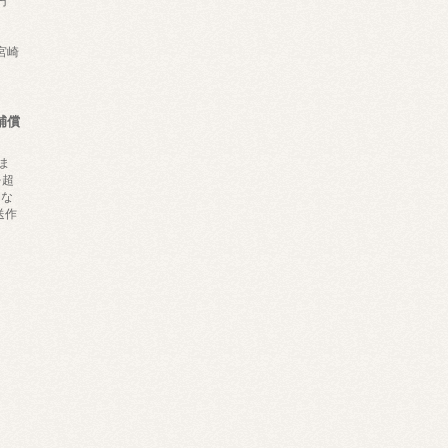
円
,宮崎
補償
ま
を超
にな
送作