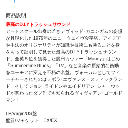
商品説明
最高のD.I.Yトラッシュサウンド
アートスクール出身の若きデヴィッド･カニンガムの妄想
が具現化した1979年のニューウェイヴ金字塔。アイデア
や手法のオリジナリティが知識や技術にも勝ることを身
をもって証明して見せた最高のD.I.Yトラッシュサウン
ド。全英５位を獲得した脱臼カヴァー「Money」はじめ
「Summertime Blues」「TV」など音楽の原始的な衝動
をユーモアに変える不朽の名盤。ヴォーカルとしてフィ
ーチャーされたのはデボラ･エヴァンス＝スティックラン
ド、そしてジョン･ライドンやエイドリアン･シャーウッ
ドが関わったダブ作でも知られるヴィヴィアン･ゴールド
マン！
LP/Virgin/US盤
盤質/ジャケット EX/EX