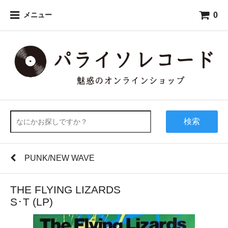
0
メニュー
検索
PUNK/NEW WAVE
THE FLYING LIZARDS
S･T (LP)