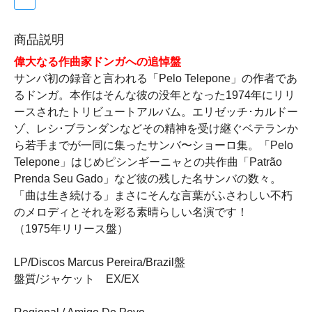
商品説明
偉大なる作曲家ドンガへの追悼盤
サンバ初の録音と言われる「Pelo Telepone」の作者であ
るドンガ。本作はそんな彼の没年となった1974年にリリ
ースされたトリビュートアルバム。エリゼッチ･カルドー
ゾ、レシ･ブランダンなどその精神を受け継ぐベテランか
ら若手までが一同に集ったサンバ〜ショーロ集。「Pelo
Telepone」はじめピシンギーニャとの共作曲「Patrão
Prenda Seu Gado」など彼の残した名サンバの数々。
「曲は生き続ける」まさにそんな言葉がふさわしい不朽
のメロディとそれを彩る素晴らしい名演です！
（1975年リリース盤）
LP/Discos Marcus Pereira/Brazil盤
盤質/ジャケット EX/EX