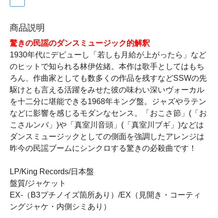
商品説明
驚きの民謡のダンスミュージック的解釈
1930年代にデビューし「若しも月給が上がったら」など
のヒットで知られる林伊佐緒。本作は歌手としてはもち
ろん、作曲家としても数多くの作品を残すなどSSWの先
駆けとも言える活躍をみせた彼の味わい深いヴォーカル
を十二分に堪能できる1968年キング盤。ジャズやラテン
などに影響を感じるモダンなセンス。「おこさ節」(「お
こさルンバ」)や「真室川音頭」(「真室川ブギ」)などは
ダンスミュージックとしての側面を強調したアレンジは
昨今の民謡ブームにシンクロする驚きの必殺曲です！
LP/King Records/日本盤
盤質/ジャケット
EX-（B3プチノイズ箇所あり）/EX（見開き・コーティ
ングジャケ・内側シミあり）