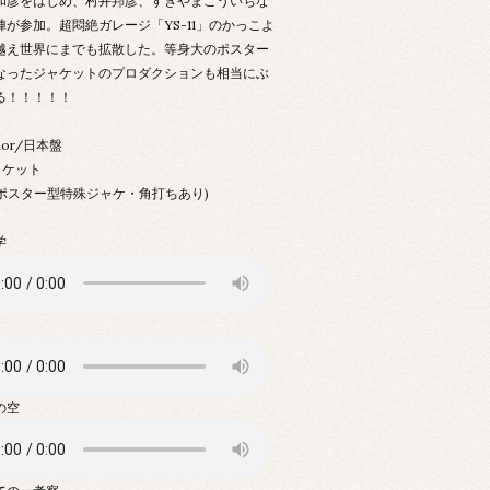
和彦をはじめ、村井邦彦、すぎやまこういちな
陣が参加。超悶絶ガレージ「YS-11」のかっこよ
越え世界にまでも拡散した。等身大のポスター
なったジャケットのプロダクションも相当にぶ
る！！！！！
ydor/日本盤
ャケット
 (ポスター型特殊ジャケ・角打ちあり)
学
の空