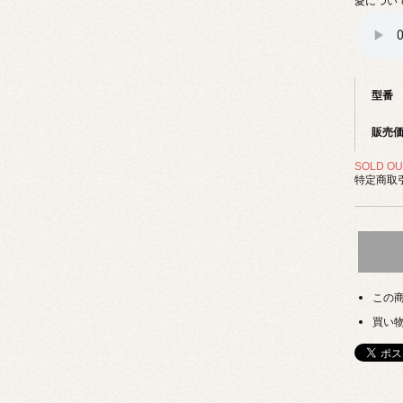
愛につい
型番
販売
SOLD OU
特定商取引
この
買い