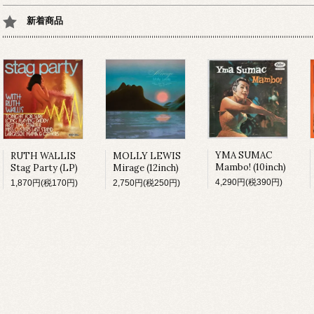
新着商品
YMA SUMAC
MOLLY LEWIS
RUTH WALLIS
Mambo! (10inch)
Mirage (12inch)
Stag Party (LP)
4,290円(税390円)
2,750円(税250円)
1,870円(税170円)