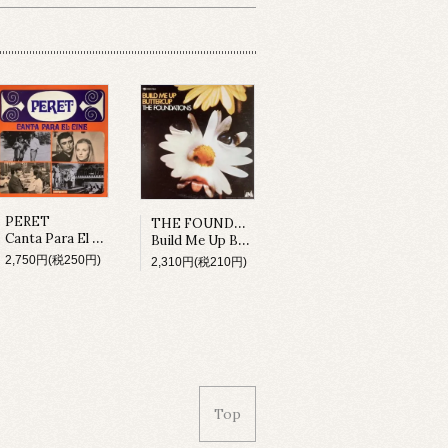
THE FOUNDATIONS
PERET
Canta Para El Cine (LP)
Build Me Up Buttercup (LP)
2,750円(税250円)
2,310円(税210円)
Top