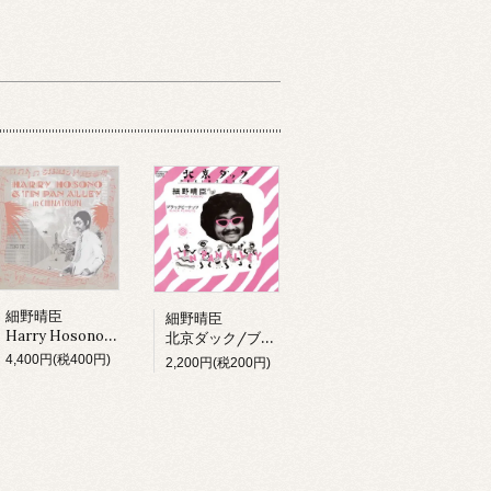
細野晴臣
細野晴臣
Harry Hosono & Tin Pan Alley In China Town (LP)
北京ダック/ブラックピーナッツ
4,400円(税400円)
2,200円(税200円)