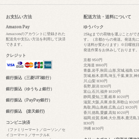
お支払い方法
配送方法・送料について
Amazon Pay
ゆうパック
Amazonのアカウントに登録された
25kgまでの荷物を運ぶことがで
配送先や支払い方法を利用して決済
す。（京都からの発送。発送先
できます。
り送料が変わります）※日曜祝
発送作業をお休みしております
クレジット
京都 950円
北海道 1860円
青森,岩手,秋田,山形,宮城,福島 12
茨城,栃木,群馬,埼玉,千葉,東京,神
銀行振込（三菱UFJ銀行）
川,山梨 1130円
長野,新潟 1130円
銀行振込（ゆうちょ銀行）
富山,石川,福井 1020円
静岡,愛知,三重,岐阜 1020円
銀行振込（PayPay銀行）
滋賀,大阪,兵庫,奈良,和歌山 1020
鳥取,岡山,島根,広島,山口 1020円
銀行振込 (楽天銀行)
香川,徳島,愛媛,高知 1020円
福岡,佐賀,長崎,大分,熊本,鹿児島
コンビニ決済
1130円
沖縄 1630円
（ファミリーマート／ローソン／セ
イコーマート／サークルK