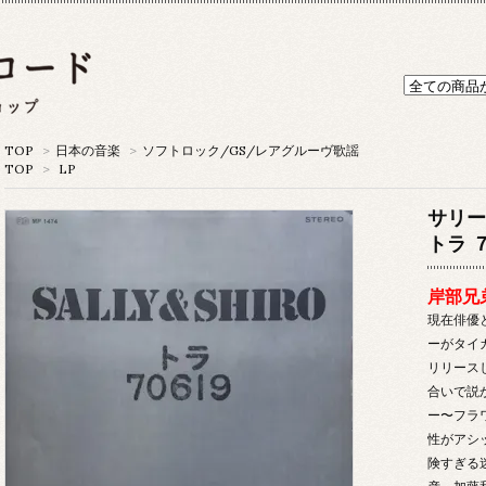
TOP
>
日本の音楽
>
ソフトロック/GS/レアグルーヴ歌謡
TOP
>
LP
サリー
トラ ７
岸部兄
現在俳優
ーがタイ
リリース
合いで説
ー〜フラ
性がアシ
険すぎる