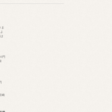
きま
によ
日は
。
60円
奈
円
,宮崎