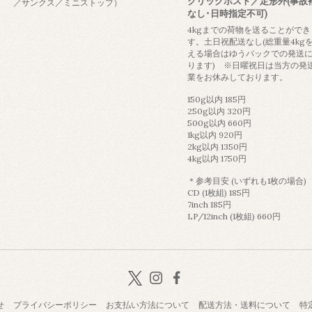
クリックポスト／定形外(事故
／サンクス／ミニストップ）
なし･日時指定不可)
4kgまでの荷物を送ることができ
す。土日祝配送なし(総重量4kg
える場合はゆうパックでの発送
ります) ※日曜祝日は当方の発
業をお休みしております。
150g以内 185円
250g以内 320円
500g以内 660円
1kg以内 920円
2kg以内 1350円
4kg以内 1750円
＊参考目安 (いずれも1枚の場合)
CD (1枚組) 185円
7inch 185円
LP/12inch (1枚組) 660円
せ
プライバシーポリシー
お支払い方法について
配送方法・送料について
特