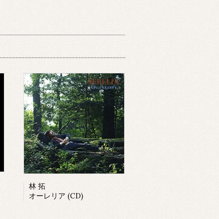
林 拓
オーレリア (CD)