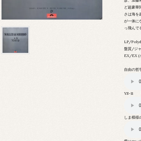
彦、加藤
ど超豪華
さは海を
が一体に
っ飛んで
LP/Pol
盤質/ジ
EX/EX
自由の哲
YS-11
しま模様