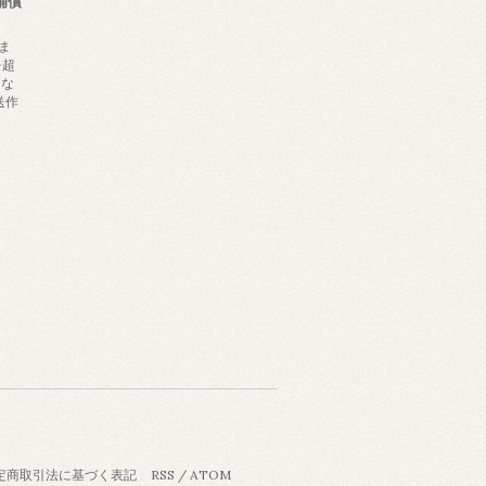
補償
ま
を超
にな
送作
定商取引法に基づく表記
RSS
/
ATOM