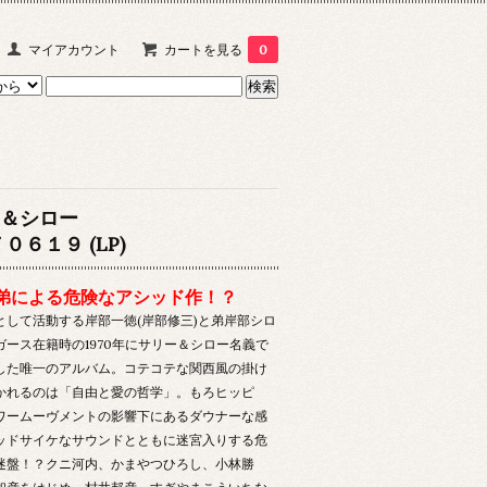
マイアカウント
カートを見る
0
＆シロー
０６１９ (LP)
弟による危険なアシッド作！？
として活動する岸部一徳(岸部修三)と弟岸部シロ
ガース在籍時の1970年にサリー＆シロー名義で
した唯一のアルバム。コテコテな関西風の掛け
かれるのは「自由と愛の哲学」。もろヒッピ
ワームーヴメントの影響下にあるダウナーな感
ッドサイケなサウンドとともに迷宮入りする危
迷盤！？クニ河内、かまやつひろし、小林勝