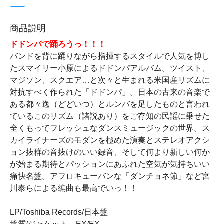
商品説明
ドドンパで踊ろうっ！！！
バンドを背に踊りながら指揮するスタイルで人気を博し
たスマイリー小原によるドドンパアルバム。ツイスト、
マジソン、スクエア…と次々と生まれる米国産リズムに
対抗すべく作られた「ドドンパ」。日本の古来の音楽で
ある都々逸（どどいつ）とルンバを足したものと言われ
ているこのリズム（諸説あり）をご存知の民謡に乗せた
全くもってフレッシュなダンスミュージックの世界。ス
カイライナーズのモダンを極めた演奏とステレオアクシ
ョン抜群の音抜けのいい録音、そして何より新しい何か
が始まる期待とパッションにあふれた空気が気持ちいい
痛快名盤。アフロキューバンな「ダンチョネ節」など宮
川泰らによる編曲も最高でいっ！！
LP/Toshiba Records/日本盤