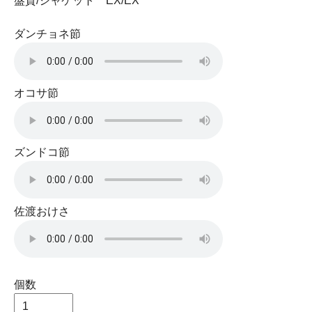
盤質/ジャケット EX/EX
ダンチョネ節
オコサ節
ズンドコ節
佐渡おけさ
個数