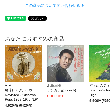
この商品について問い合わせる
あなたにおすすめの商品
北島三郎
V･A
すずめのティ
デンガラ節 (7inch)
琉球レアグルーヴ
Sparrow's Ar
Revisited - Okinawa
High
SOLD OUT
Pops 1957-1978 (LP)
5,500円(税5
4,620円(税420円)