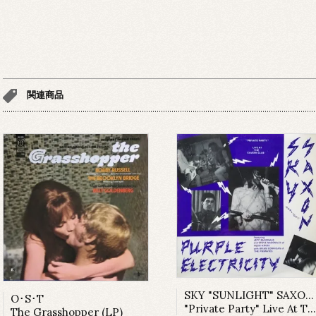
関連商品
SKY "SUNLIGHT" SAXON /PURPLE ELECTRICITY
O･S･T
"Private Party" Live At The Cavern Club (LP)
The Grasshopper (LP)