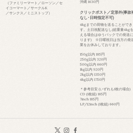
沖縄 1630円
（ファミリーマート／ローソン／セ
イコーマート／サークルK
クリックポスト／定形外(事故
／サンクス／ミニストップ）
なし･日時指定不可)
4kgまでの荷物を送ることができ
す。土日祝配送なし(総重量4kg
える場合はゆうパックでの発送
ります) ※日曜祝日は当方の発
業をお休みしております。
150g以内 185円
250g以内 320円
500g以内 660円
1kg以内 920円
2kg以内 1350円
4kg以内 1750円
＊参考目安 (いずれも1枚の場合)
CD (1枚組) 185円
7inch 185円
LP/12inch (1枚組) 660円