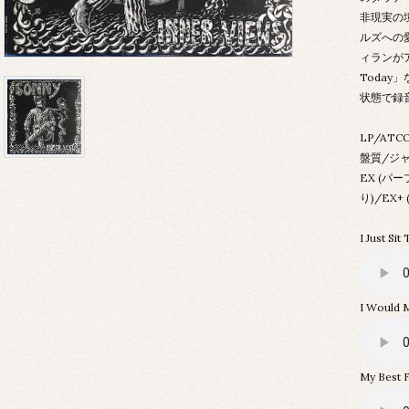
非現実の
ルズへの愛憎
ィランがアシ
Toda
状態で録
LP/ATCO
盤質/ジ
EX (
り)/EX
I Just Sit
I Would 
My Best F