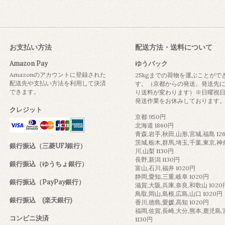
お支払い方法
配送方法・送料について
Amazon Pay
ゆうパック
Amazonのアカウントに登録された
25kgまでの荷物を運ぶことがで
配送先や支払い方法を利用して決済
す。（京都からの発送。発送先
できます。
り送料が変わります）※日曜祝
発送作業をお休みしております
クレジット
京都 950円
北海道 1860円
青森,岩手,秋田,山形,宮城,福島 12
茨城,栃木,群馬,埼玉,千葉,東京,神
銀行振込（三菱UFJ銀行）
川,山梨 1130円
長野,新潟 1130円
銀行振込（ゆうちょ銀行）
富山,石川,福井 1020円
静岡,愛知,三重,岐阜 1020円
銀行振込（PayPay銀行）
滋賀,大阪,兵庫,奈良,和歌山 1020
鳥取,岡山,島根,広島,山口 1020円
銀行振込 (楽天銀行)
香川,徳島,愛媛,高知 1020円
福岡,佐賀,長崎,大分,熊本,鹿児島
コンビニ決済
1130円