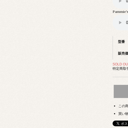
Pammie'
型番
販売
SOLD OU
特定商取引
この
買い