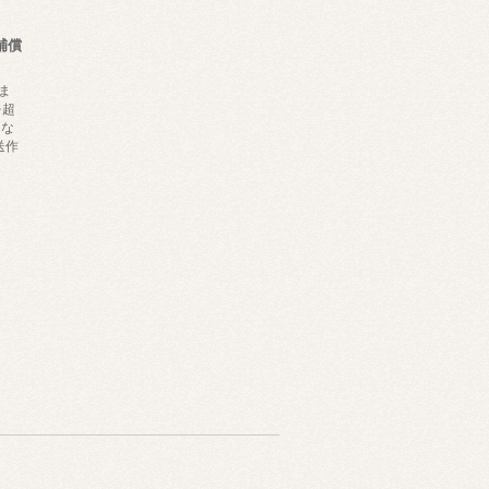
補償
ま
を超
にな
送作