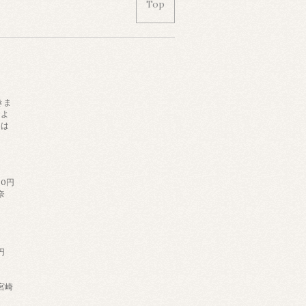
Top
きま
によ
日は
。
60円
奈
円
,宮崎