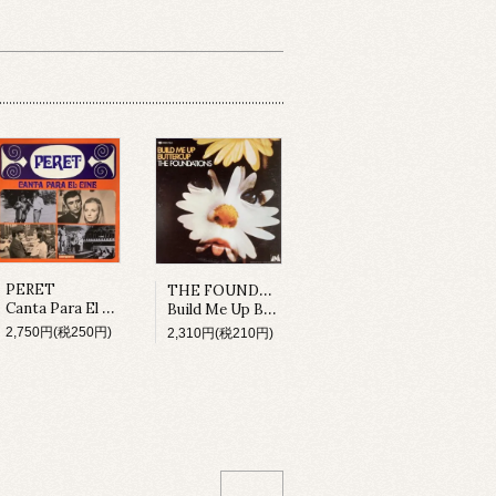
THE FOUNDATIONS
PERET
Canta Para El Cine (LP)
Build Me Up Buttercup (LP)
2,750円(税250円)
2,310円(税210円)