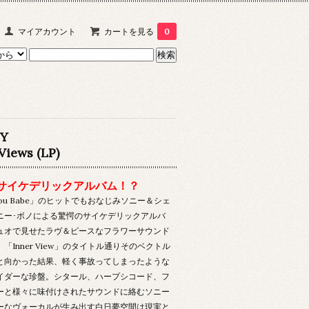
マイアカウント
カートを見る
0
Y
Views (LP)
サイケデリックアルバム！？
t You Babe」のヒットでもおなじみソニー＆シェ
ニー･ボノによる驚愕のサイケデリックアルバ
ュオで見せたラヴ＆ピースなフラワーサウンド
「Inner View」のタイトル通りそのベクトル
と向かった結果、軽く事故ってしまったような
イダーな珍盤。シタール、ハープシコード、フ
ーと様々に味付けされたサウンドに絡むソニー
ーなヴォーカルが生み出す白日夢空間は現実と