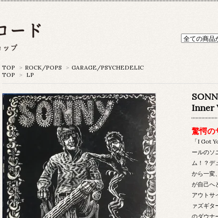
TOP
>
ROCK/POPS
>
GARAGE/PSYCHEDELIC
TOP
>
LP
SONN
Inner 
驚愕の
「I Go
ールのソ
ム！？デ
から一変、
が自己へ
アウトサ
ァズギタ
のダウナ