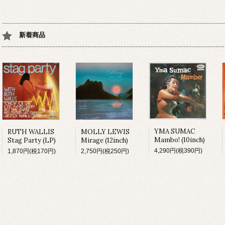
新着商品
YMA SUMAC
MOLLY LEWIS
RUTH WALLIS
Mambo! (10inch)
Mirage (12inch)
Stag Party (LP)
4,290円(税390円)
2,750円(税250円)
1,870円(税170円)