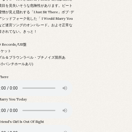
境目を見失いそうな危険性があります。ビート
が見え隠れする「I Just Sit There」ボブ･デ
ッドフォーク化した「 I Would Marry You
y」など迷宮ソングのオンパレード。およそ正常な
音されてない。きっと！
 Records/US盤
ャケット
パープル＆ブラウンラベル・プチノイズ箇所あ
+ (小パンチホールあり)
 There
Marry You Today
riend's Girl Is Out Of Sight