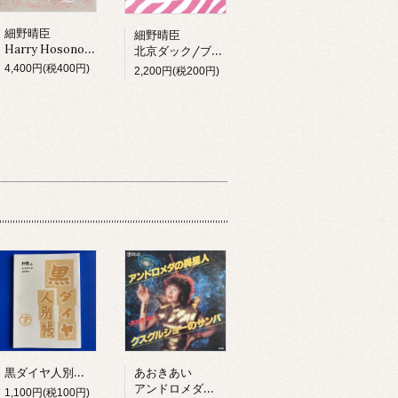
細野晴臣
細野晴臣
Harry Hosono & Tin Pan Alley In China Town (LP)
北京ダック/ブラックピーナッツ
4,400円(税400円)
2,200円(税200円)
黒ダイヤ人別帳 テイチク編 (BOOK)
あおきあい
アンドロメダの異星人 (7inch)
1,100円(税100円)