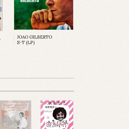
JOAO GILBERTO
o Jones
S･T (LP)