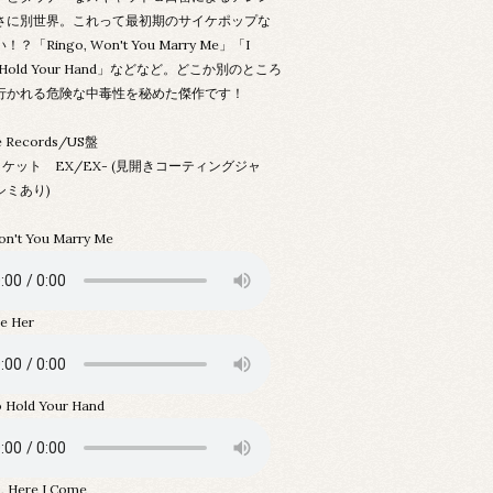
さに別世界。これって最初期のサイケポップな
？「Ringo, Won't You Marry Me」「I
o Hold Your Hand」などなど。どこか別のところ
行かれる危険な中毒性を秘めた傑作です！
e Records/US盤
ケット EX/EX- (見開きコーティングジャ
シミあり)
on't You Marry Me
ve Her
o Hold Your Hand
a, Here I Come