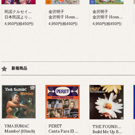
民謡クルセイダーズ
金沢明子
金沢明子
日本民謡より愛をこめて (LP)
金沢明子 House Mix I (LP)
金沢明子 House Mix II (LP)
4,950円(税450円)
4,950円(税450円)
4,950円(税450円)
新着商品
THE FOUNDATIONS
YMA SUMAC
PERET
Mambo! (10inch)
Canta Para El Cine (LP)
Build Me Up Buttercup (LP)