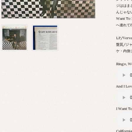
ジははま
んじゃない！
Want T
へ連れて
LP/Verv
盤質/ジャ
ケ・内側
Ringo, W
And I Lo
I Want T
Californi