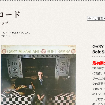
TOP
>
JAZZ/VOCAL
TOP
>
LP
GARY
Soft S
最初期
1966
代表作。
ブームの
クの定番
ではむし
のモンド
ーが数多
夢サウン