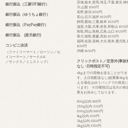
茨城,栃木,群馬,埼玉,千葉,東京,神
銀行振込（三菱UFJ銀行）
川,山梨 1130円
長野,新潟 1130円
銀行振込（ゆうちょ銀行）
富山,石川,福井 1020円
静岡,愛知,三重,岐阜 1020円
銀行振込（PayPay銀行）
滋賀,大阪,兵庫,奈良,和歌山 1020
鳥取,岡山,島根,広島,山口 1020円
銀行振込 (楽天銀行)
香川,徳島,愛媛,高知 1020円
福岡,佐賀,長崎,大分,熊本,鹿児島
コンビニ決済
1130円
沖縄 1630円
（ファミリーマート／ローソン／セ
イコーマート／サークルK
クリックポスト／定形外(事故
／サンクス／ミニストップ）
なし･日時指定不可)
4kgまでの荷物を送ることができ
す。土日祝配送なし(総重量4kg
える場合はゆうパックでの発送
ります) ※日曜祝日は当方の発
業をお休みしております。
150g以内 185円
250g以内 320円
500g以内 660円
1kg以内 920円
2kg以内 1350円
4kg以内 1750円