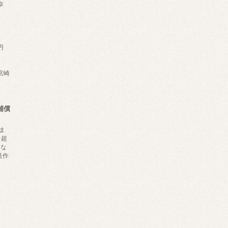
奈
円
,宮崎
補償
ま
を超
にな
送作