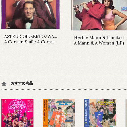
ASTRUD GILBERTO/WALTER WANDERLEY
Herbie Mann & Tamik
A Certain Smile A Certain Sadness (LP)
A Mann & A Woman (LP)
おすすめ商品