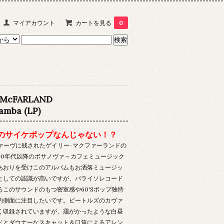
マイアカウント
カートを見る
0
 McFARLAND
amba (LP)
のサイケポップなんじゃない！？
年ヴァーヴに残されたゲイリー･マクファーランドの
90年代以降のボサノヴァ～カフェミュージック
あおりを受けこのアルバムもお洒落ミュージッ
としての認識が高いですが、パライソレコード
ろこのサウンドのもつ密室感や60'Sポップ独特
的側面に注目したいです。ビートルズのカヴァ
く収録されていますが、靄がかったような白昼
ドとダウナーなスキャット＆口笛によるアレン