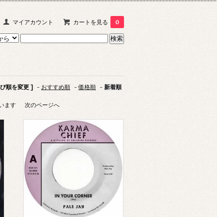
マイアカウント
カートを見る
0
並び順を変更 ]
-
おすすめ順
-
価格順
-
新着順
しています
次のページへ