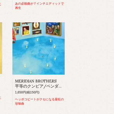
あの必殺曲が７インチエディットで
え
再生
MERIDIAN BROTHERS
平等のクンビア/ペンダントのクンビア
1,650円(税150円)
に
ヘッポコビートがクセになる最狂の
珍味曲