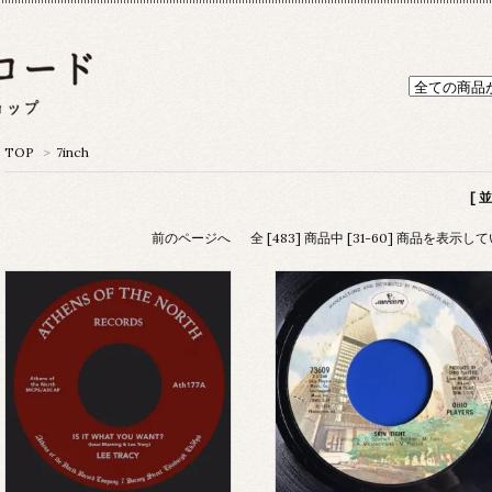
TOP
>
7inch
[ 
前のページへ
全 [483] 商品中 [31-60] 商品を表示