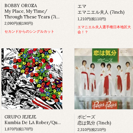
BOBBY OROZA
エマ
My Place, My Time/
エマニエル夫人 (7inch)
Through These Tears (7inch)
1,210円(税110円)
2,090円(税190円)
エマニエル夫人選手権日本地区大
セカンドからのシングルカット
会！？
GRUPO JEJEJE
ポピーズ
Kumbia De LA Rober/Quetzali
恋は気分 (7inch)
1,870円(税170円)
2,310円(税210円)