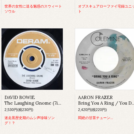
世界の女性に送る魅惑のスウィート
オブスキュアローファイ宅録ユニ
ソウル
ト
DAVID BOWIE
AARON FRAZER
The Laughing Gnome (7inch)
Bring You A Ring / You Don't Wanna Be My Baby (7inch)
2,530円(税230円)
2,420円(税220円)
迷走黒歴史期のムシ声珍味ソン
悶絶の甘茶チューン…
グ！？