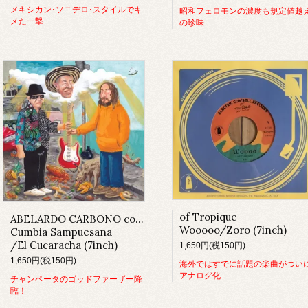
メキシカン･ソニデロ･スタイルでキ
昭和フェロモンの濃度も規定値越
メた一撃
の珍味
of Tropique
ABELARDO CARBONO con MERIDIAN BROTHERS
Wooooo/Zoro (7inch)
Cumbia Sampuesana
/El Cucaracha (7inch)
1,650円(税150円)
1,650円(税150円)
海外ではすでに話題の楽曲がつい
アナログ化
チャンペータのゴッドファーザー降
臨！