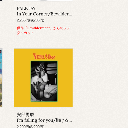
PALE JAY
In Your Corner/Bewilderment
2,255円(税205円)
傑作「Bewilderment」からのシン
グルカット
安部勇磨
I’m falling for you/惚けるな
2,200円(税200円)