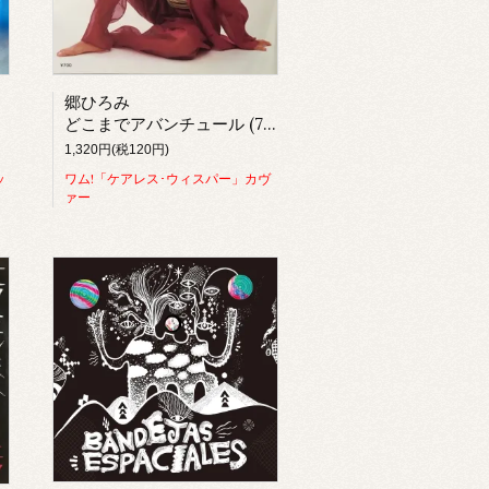
郷ひろみ
どこまでアバンチュール (7inch)
1,320円(税120円)
ッ
ワム!「ケアレス･ウィスパー」カヴ
ァー