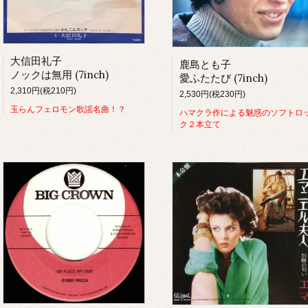
大信田礼子
鹿島とも子
ノックは無用 (7inch)
愛ふたたび (7inch)
2,310円(税210円)
2,530円(税230円)
玉らんフェロモン歌謡名曲！？
ハマクラ作による魅惑のソフトロ
ク２本立て