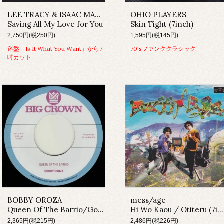
LEE TRACY & ISAAC MANNING
OHIO PLAYERS
Saving All My Love for You
Skin Tight (7inch)
2,750円(税250円)
1,595円(税145円)
迷盤「Is It What You Want」から7
70'sファンククラシック
吋カット
BOBBY OROZA
mess/age
Queen Of The Barrio/​Goddess
Hi Wo Kaou / Otiteru (7inch)
2,365円(税215円)
2,486円(税226円)