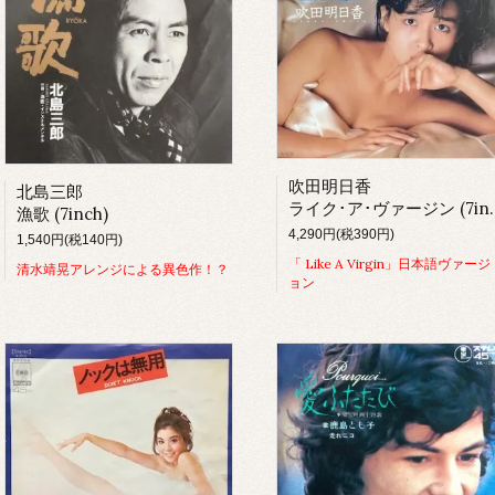
吹田明日香
北島三郎
ライク･ア･ヴァージン (7inch)
漁歌 (7inch)
4,290円(税390円)
1,540円(税140円)
「 Like A Virgin」日本語ヴァージ
清水靖晃アレンジによる異色作！？
ョン