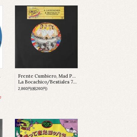
tions
Frente Cumbiero, Mad Professor
La Bocachico/Bestiales 77 Dub
2,860円(税260円)
カ